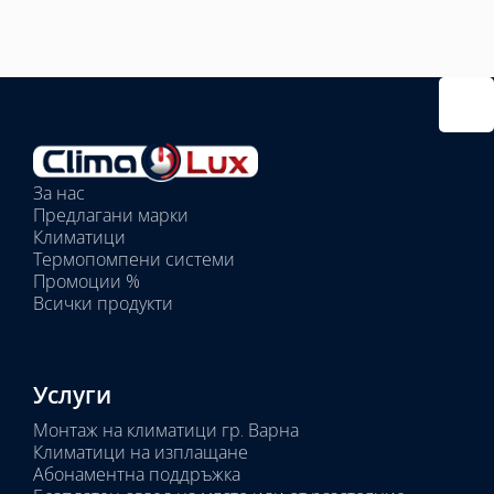
Избрано
външно
тяло:
Избрани
вътрешни
За нас
тела:
Предлагани марки
Избрано
Климатици
тяло:
Термопомпени системи
Промоции %
Всички продукти
Услуги
Монтаж на климатици гр. Варна
Климатици на изплащане
Абонаментна поддръжка