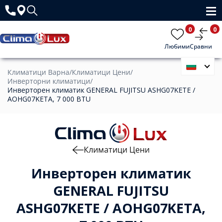
0
0
Любими
Сравни
Климатици Варна
/
Климатици Цени
/
Инверторни климатици
/
Инверторен климатик GENERAL FUJITSU ASHG07KETE /
AOHG07KETA, 7 000 BTU
Климатици Цени
Инверторен климатик
GENERAL FUJITSU
ASHG07KETE / AOHG07KETA,