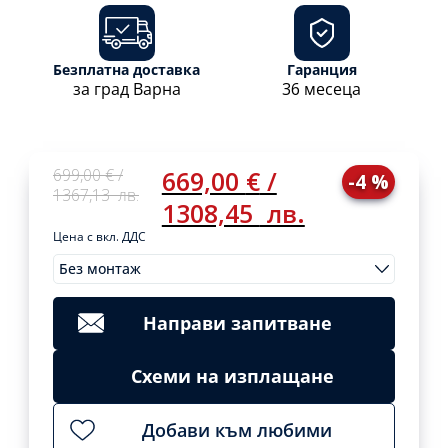
Безплатна доставка
Гаранция
за град Варна
36 месеца
Original
Current
699,00
€
/
669,00
€
/
-4 %
price
price
1367,13
лв.
1308,45
лв.
was:
is:
699,00 €
669,00 €
Цена с вкл. ДДС
/
/
Без монтаж
1367,13
1308,45
Original
Current
Монтажи
699,00
€
/
669,00
€
/
Clear
лв..
лв..
price
price
1367,13
1308,45
was:
is:
лв.
лв.
Направи запитване
699,00 €
669,00 €
Add
/
/
to
cart
Схеми на изплащане
1367,13
1308,45
лв..
лв..
Добави към любими