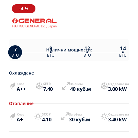
-4 %
9
12
14
7
Налични
мощности:
BTU
BTU
BTU
BTU
Охлаждане
Клас
SEER
За обем
Отдаване на
A++
7.40
40 куб.м
3.00 kW
Отопление
Клас
SCOP
За обем
Отдаване на
A+
4.10
30 куб.м
3.40 kW