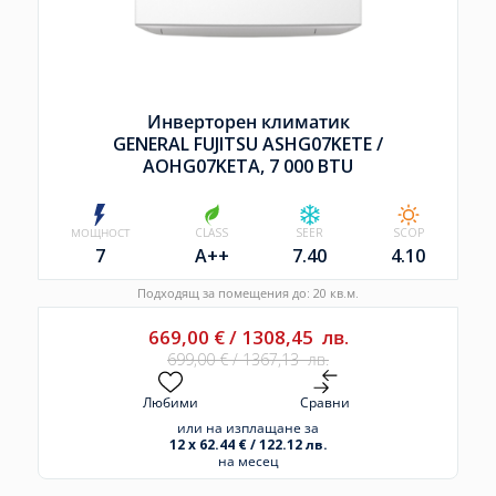
Инверторен климатик
GENERAL FUJITSU ASHG07KETE /
AOHG07KETA, 7 000 BTU
МОЩНОСТ
CLASS
SEER
SCOP
7
A++
7.40
4.10
Подходящ за помещения до: 20 кв.м.
669,00
€
/
1308,45
лв.
699,00
€
/
1367,13
лв.
Любими
Сравни
или на изплащане за
12 x 62.44 € / 122.12 лв.
на месец