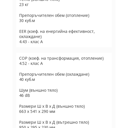
23 кг
Препоръчителен обем (отопление)
30 куб.м
EER (коеф. на енергийна ефективност,
охлаждане)
4.43 - клас А
COP (коеф. на трансформация, отопление)
4.52 - клас А
Препоръчителен обем (охлаждане)
40 куб.м
Шум (външно тяло)
46 dB
Размери Ш х В х Д (външно тяло)
663 х 541 х 290 мм
Размери Ш х В х Д (вътрешно тяло)
950 x 295 x 230 мм