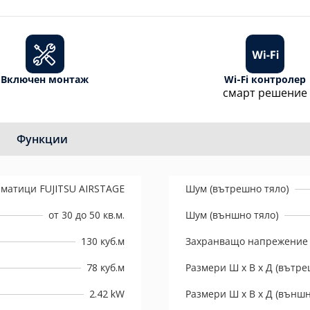
Включен монтаж
Wi-Fi контролер
смарт решение
Функции
матици FUJITSU AIRSTAGE
Шум (вътрешно тяло)
от 30 до 50 кв.м.
Шум (външно тяло)
130 куб.м
Захранващо напрежение
78 куб.м
Размери Ш х В х Д (вътре
2.42 kW
Размери Ш х В х Д (външн