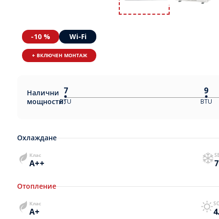
-10 %
Wi-Fi
+ ВКЛЮЧЕН МОНТАЖ
7
9
Налични
мощности:
BTU
BTU
Охлаждане
Клас
S
A++
7
Отопление
Клас
S
A+
4