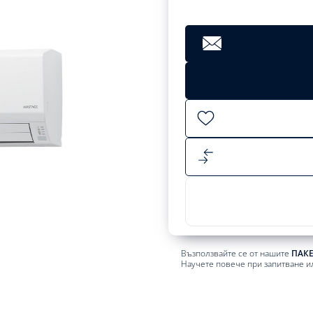
Възползвайте се от нашите
ПАК
Научете повече при запитване и