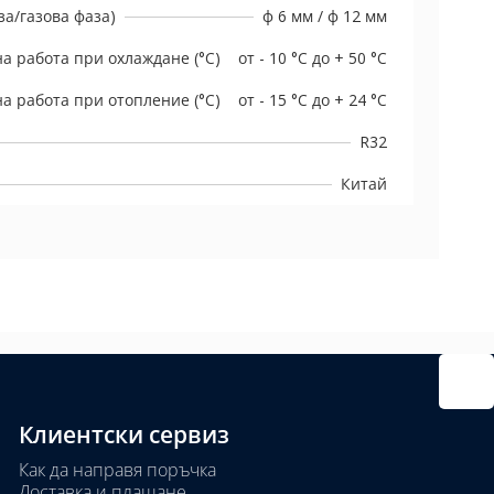
а/газова фаза)
ф 6 мм / ф 12 мм
а работа при охлаждане (°C)
от - 10 °C до + 50 °C
а работа при отопление (°C)
от - 15 °C до + 24 °C
R32
Китай
Клиентски сервиз
Как да направя поръчка
Доставка и плащане