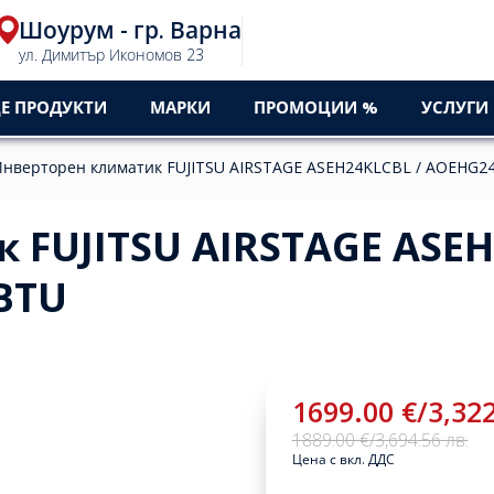
Шоурум - гр. Варна
ул. Димитър Икономов 23
Е ПРОДУКТИ
МАРКИ
ПРОМОЦИИ %
УСЛУГИ
нверторен климатик FUJITSU AIRSTAGE ASEH24KLCBL / AOEHG24
 FUJITSU AIRSTAGE ASEH
BTU
1699.00 €
/
3,322
1889.00 €
/
3,694.56 лв.
Цена с вкл. ДДС