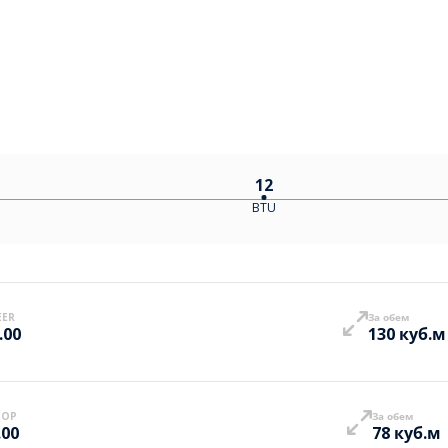
12
BTU
EER
За обем
.00
130 куб.м
COP
За обем
.00
78 куб.м