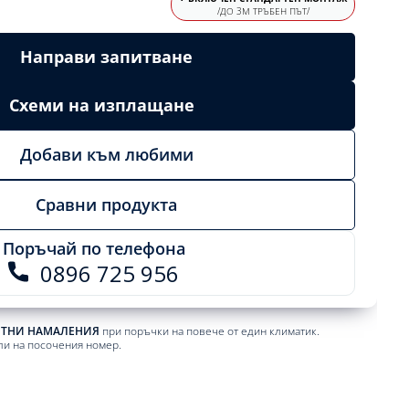
/ДО 3М ТРЪБЕН ПЪТ/
Направи запитване
Схеми на изплащане
Добави към любими
Сравни продукта
Поръчай по телефона
0896 725 956
ЕТНИ НАМАЛЕНИЯ
при поръчки на повече от един климатик.
ли на посочения номер.