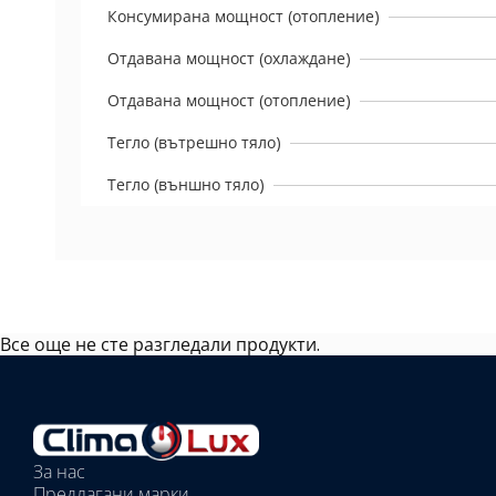
Консумирана мощност (отопление)
Отдавана мощност (охлаждане)
Отдавана мощност (отопление)
Тегло (вътрешно тяло)
Тегло (външно тяло)
Все още не сте разгледали продукти.
Избрано
външно
тяло:
Избрани
вътрешни
За нас
тела:
Предлагани марки