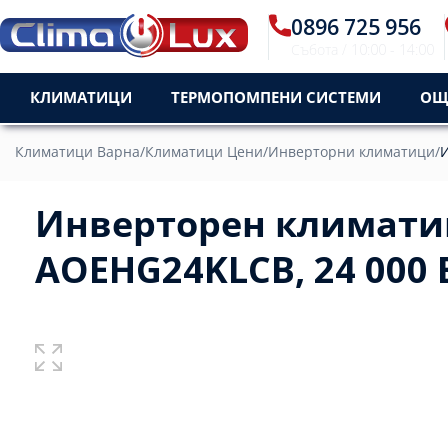
0896 725 956
Събота / 10:00 - 14:00
КЛИМАТИЦИ
ТЕРМОПОМПЕНИ СИСТЕМИ
ОЩ
Климатици Варна
/
Климатици Цени
/
Инверторни климатици
/
И
Инверторен климатик
AOEHG24KLCB, 24 000 