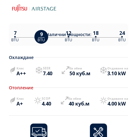
7
12
18
24
9
Налични
мощности:
BTU
BTU
BTU
BTU
BTU
Охлаждане
Клас
SEER
За обем
Отдаване на
A++
7.40
50 куб.м
3.10 kW
Отопление
Клас
SCOP
За обем
Отдаване на
A+
4.40
40 куб.м
4.00 kW