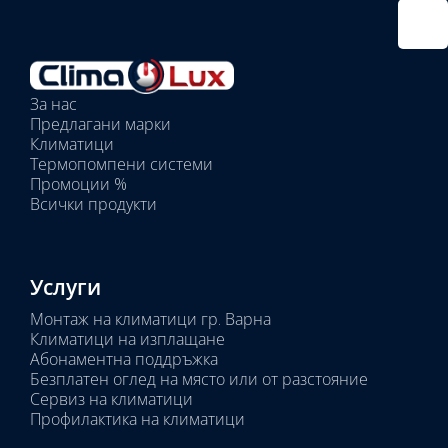
Избрано
външно
тяло:
Избрани
вътрешни
За нас
тела:
Предлагани марки
Избрано
Климатици
тяло:
Термопомпени системи
Промоции %
Всички продукти
Услуги
Монтаж на климатици гр. Варна
Климатици на изплащане
Абонаментна поддръжка
Безплатен оглед на място или от разстояние
Сервиз на климатици
Профилактика на климатици