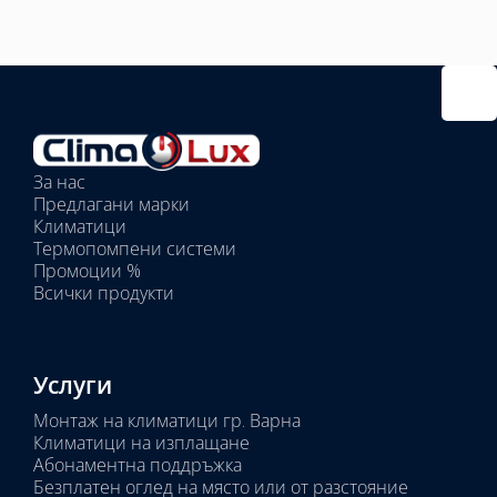
Избрано
външно
тяло:
Избрани
вътрешни
За нас
тела:
Предлагани марки
Избрано
Климатици
тяло:
Термопомпени системи
Промоции %
Всички продукти
Услуги
Монтаж на климатици гр. Варна
Климатици на изплащане
Абонаментна поддръжка
Безплатен оглед на място или от разстояние