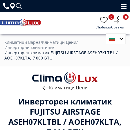
0
0
Любими
Сравни
Климатици Варна
/
Климатици Цени
/
Инверторни климатици
/
Инверторен климатик FUJITSU AIRSTAGE ASEH07KLTBL /
AOEH07KLTA, 7 000 BTU
Климатици Цени
Инверторен климатик
FUJITSU AIRSTAGE
ASEH07KLTBL / AOEH07KLTA,