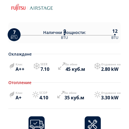
9
12
7
Налични
мощности:
BTU
BTU
BTU
Охлаждане
Клас
SEER
За обем
Отдаване на
A++
7.10
45 куб.м
2.80 kW
Отопление
Клас
SCOP
За обем
Отдаване на
A+
4.10
35 куб.м
3.30 kW