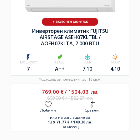
+ ВКЛЮЧЕН МОНТАЖ
Инверторен климатик FUJITSU
AIRSTAGE ASEH07KLTBL /
AOEH07KLTA, 7 000 BTU
МОЩНОСТ
CLASS
SEER
SCOP
7
A++
7.10
4.10
Подходящ за помещения до: 15 кв.м.
769,00
€
/
1504,03
лв.
809,00
€
/
1582,27
лв.
Любими
Сравни
или на изплащане за
12 x 71.77 € / 140.38 лв.
на месец