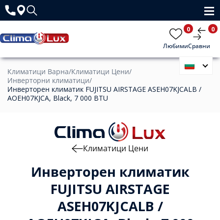
0
0
Любими
Сравни
Климатици Варна
/
Климатици Цени
/
Инверторни климатици
/
Инверторен климатик FUJITSU AIRSTAGE ASEH07KJCALB /
AOEH07KJCA, Black, 7 000 BTU
Климатици Цени
Инверторен климатик
FUJITSU AIRSTAGE
ASEH07KJCALB /