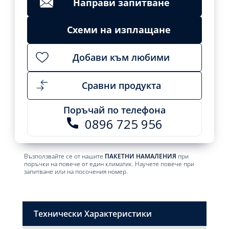
Направи запитване
Схеми на изплащане
Добави към любими
Сравни продукта
Поръчай по телефона
0896 725 956
Възползвайте се от нашите
ПАКЕТНИ НАМАЛЕНИЯ
при
поръчки на повече от един климатик. Научете повече при
запитване или на посочения номер.
Технически Характеристики