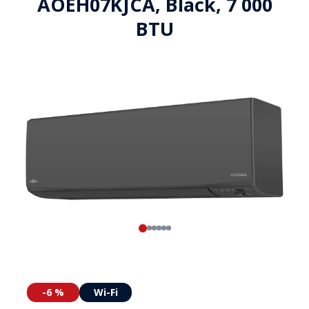
AOEH07KJCA, Black, 7 000
BTU
-6 %
Wi-Fi