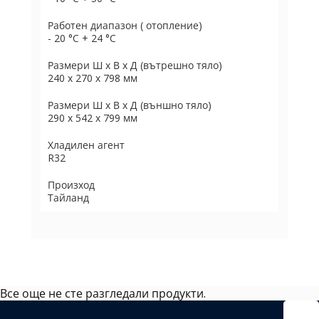
Работен диапазон ( отопление)
- 20 °C + 24 °C
Размери Ш х В х Д (вътрешно тяло)
240 х 270 х 798 мм
Размери Ш х В х Д (външно тяло)
290 х 542 х 799 мм
Хладилен агент
R32
Произход
Тайланд
Все още не сте разгледали продукти.
Избрано