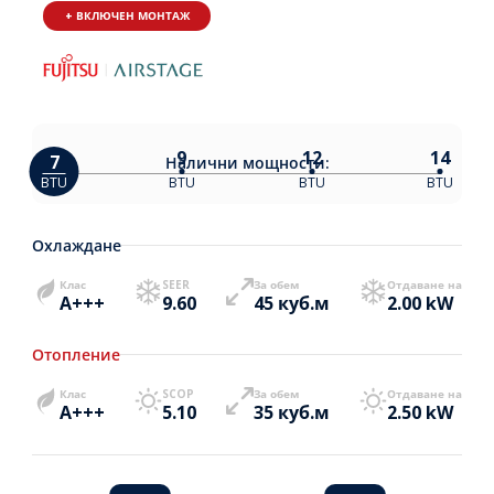
+ ВКЛЮЧЕН МОНТАЖ
9
12
14
7
Налични
мощности:
BTU
BTU
BTU
BTU
Охлаждане
Клас
SEER
За обем
Отдаване на
A+++
9.60
45 куб.м
2.00 kW
Отопление
Клас
SCOP
За обем
Отдаване на
A+++
5.10
35 куб.м
2.50 kW