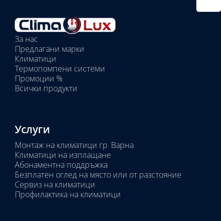
външно
тяло:
Избрани
вътрешни
За нас
тела:
Предлагани марки
Избрано
Климатици
тяло:
Термопомпени системи
Промоции %
Всички продукти
Услуги
Монтаж на климатици гр. Варна
Климатици на изплащане
Абонаментна поддръжка
Безплатен оглед на място или от разстояние
Сервиз на климатици
Профилактика на климатици