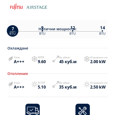
9
12
14
7
Налични
мощности:
BTU
BTU
BTU
BTU
Охлаждане
Клас
SEER
За обем
Отдаване на
A+++
9.60
45 куб.м
2.00 kW
Отопление
Клас
SCOP
За обем
Отдаване на
A+++
5.10
35 куб.м
2.50 kW