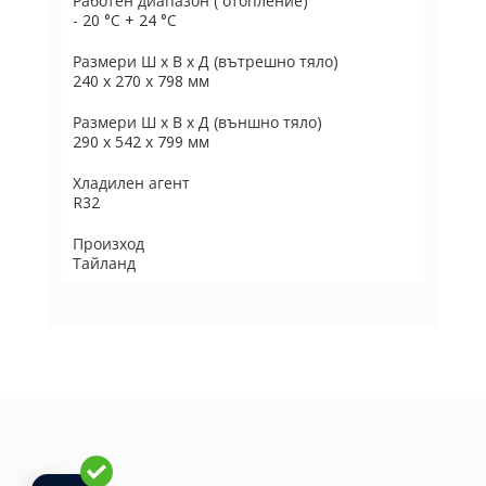
Работен диапазон ( отопление)
- 20 °C + 24 °C
Размери Ш х В х Д (вътрешно тяло)
240 х 270 х 798 мм
Размери Ш х В х Д (външно тяло)
290 х 542 х 799 мм
Хладилен агент
R32
Произход
Тайланд