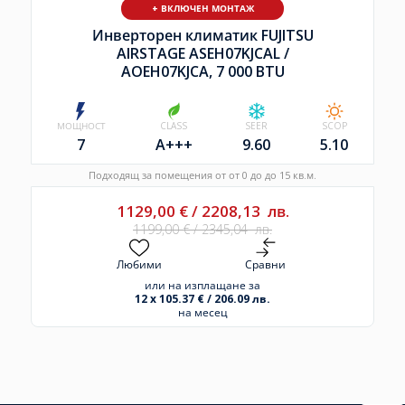
+ ВКЛЮЧЕН МОНТАЖ
Инверторен климатик FUJITSU
AIRSTAGE ASEH07KJCAL /
AOEH07KJCA, 7 000 BTU
МОЩНОСТ
CLASS
SEER
SCOP
7
A+++
9.60
5.10
Подходящ за помещения от от 0 до до 15 кв.м.
1129,00
€
/
2208,13
лв.
1199,00
€
/
2345,04
лв.
Любими
Сравни
или на изплащане за
12 x 105.37 € / 206.09 лв.
на месец