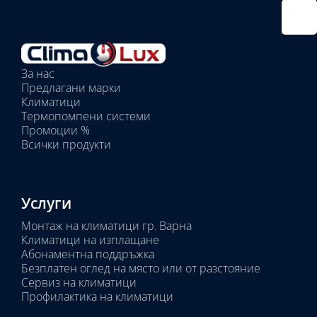
Избрано
външно
тяло:
Избрани
вътрешни
За нас
тела:
Предлагани марки
Избрано
Климатици
тяло:
Термопомпени системи
Промоции %
Всички продукти
Услуги
Монтаж на климатици гр. Варна
Климатици на изплащане
Абонаментна поддръжка
Безплатен оглед на място или от разстояние
Сервиз на климатици
Профилактика на климатици