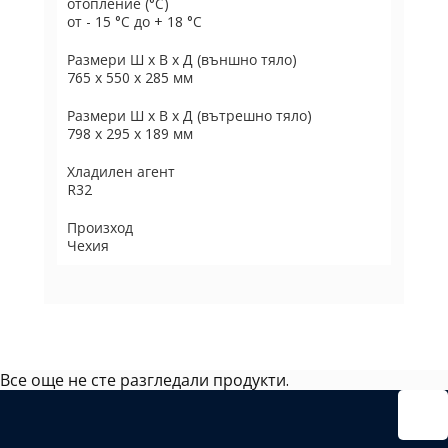
отопление (°C)
от - 15 °C до + 18 °C
Размери Ш х В х Д (външно тяло)
765 x 550 x 285 мм
Размери Ш х В х Д (вътрешно тяло)
798 x 295 x 189 мм
Хладилен агент
R32
Произход
Чехия
Все още не сте разгледали продукти.
Избрано
външно
тяло: