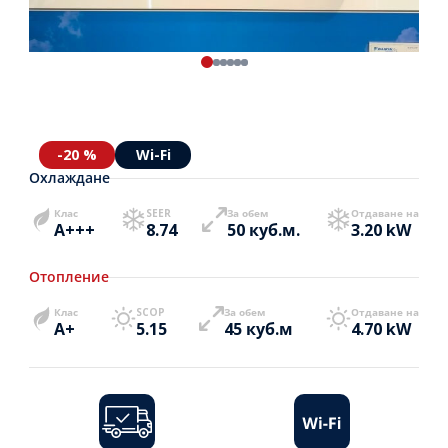
-20 %
Wi-Fi
Охлаждане
Клас
SEER
За обем
Отдаване на
A+++
8.74
50 куб.м.
3.20 kW
Отопление
Клас
SCOP
За обем
Отдаване на
A+
5.15
45 куб.м
4.70 kW