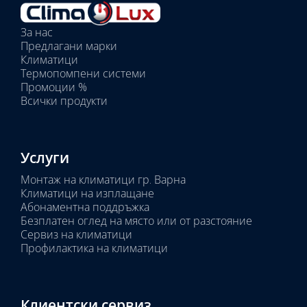
Избрани
вътрешни
За нас
тела:
Предлагани марки
Избрано
Климатици
тяло:
Термопомпени системи
Промоции %
Всички продукти
Услуги
Монтаж на климатици гр. Варна
Климатици на изплащане
Абонаментна поддръжка
Безплатен оглед на място или от разстояние
Сервиз на климатици
Профилактика на климатици
Клиентски сервиз