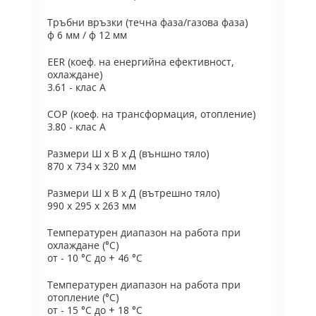
Тръбни връзки (течна фаза/газова фаза)
ф 6 мм / ф 12 мм
EER (коеф. на енергийна ефективност,
охлаждане)
3.61 - клас А
COP (коеф. на трансформация, отопление)
3.80 - клас А
Размери Ш х В х Д (външно тяло)
870 x 734 x 320 мм
Размери Ш х В х Д (вътрешно тяло)
990 x 295 x 263 мм
Температурен диапазон на работа при
охлаждане (°C)
от - 10 °C до + 46 °C
Температурен диапазон на работа при
отопление (°C)
от - 15 °C до + 18 °C