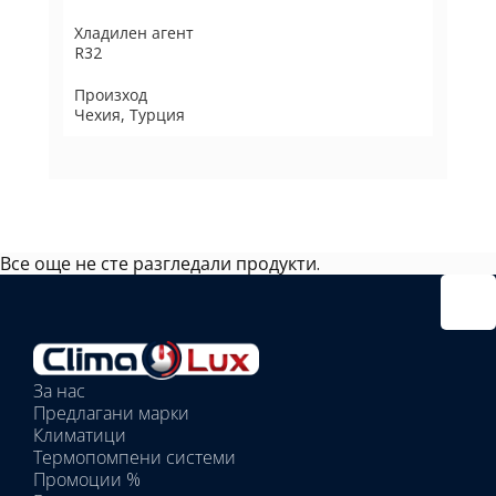
Хладилен агент
R32
Произход
Чехия, Турция
Все още не сте разгледали продукти.
Избрано
външно
тяло:
Избрани
вътрешни
За нас
тела:
Предлагани марки
Избрано
Климатици
тяло:
Термопомпени системи
Промоции %