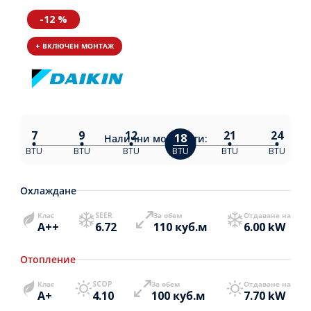
-12 %
+ ВКЛЮЧЕН МОНТАЖ
7
9
12
21
24
18
Налични
мощности:
BTU
BTU
BTU
BTU
BTU
BTU
Охлаждане
Клас
SEER
За обем
Отдаване на
A++
6.72
110 куб.м
6.00 kW
Отопление
Клас
SCOP
За обем
Отдаване на
A+
4.10
100 куб.м
7.70 kW