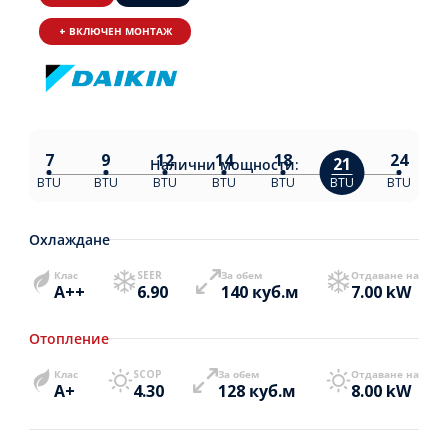
+ ВКЛЮЧЕН МОНТАЖ
7
9
12
14
18
24
21
Налични
мощности:
BTU
BTU
BTU
BTU
BTU
BTU
BTU
Охлаждане
Клас
SEER
За обем
Отдаване на
A++
6.90
140 куб.м
7.00 kW
Отопление
Клас
SCOP
За обем
Отдаване на
A+
4.30
128 куб.м
8.00 kW