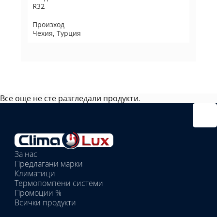
R32
Произход
Чехия, Турция
Все още не сте разгледали продукти.
Избрано
външно
тяло:
Избрани
вътрешни
За нас
тела:
Предлагани марки
Избрано
Климатици
тяло:
Термопомпени системи
Промоции %
Всички продукти