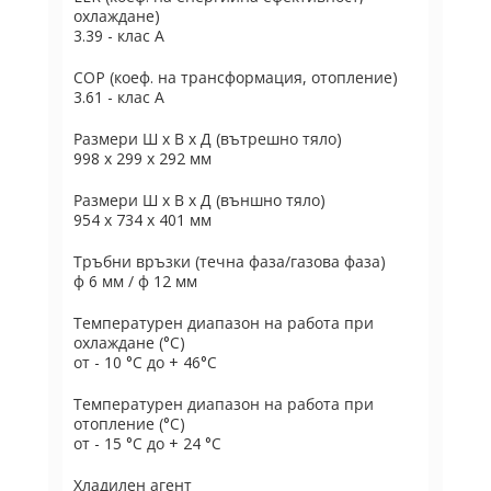
охлаждане)
3.39 - клас А
COP (коеф. на трансформация, отопление)
3.61 - клас А
Размери Ш х В х Д (вътрешно тяло)
998 х 299 х 292 мм
Размери Ш х В х Д (външно тяло)
954 х 734 х 401 мм
Тръбни връзки (течна фаза/газова фаза)
ф 6 мм / ф 12 мм
Температурен диапазон на работа при
охлаждане (°C)
от - 10 °C до + 46°C
Температурен диапазон на работа при
отопление (°C)
от - 15 °C до + 24 °C
Хладилен агент