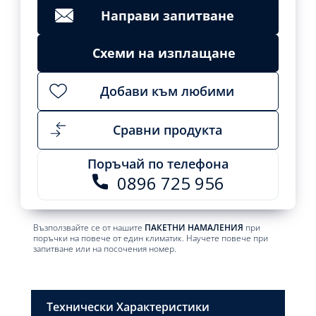
Направи запитване
Схеми на изплащане
Добави към любими
Сравни продукта
Поръчай по телефона
0896 725 956
Възползвайте се от нашите
ПАКЕТНИ НАМАЛЕНИЯ
при
поръчки на повече от един климатик. Научете повече при
запитване или на посочения номер.
Технически Характеристики