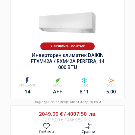
+ ВКЛЮЧЕН МОНТАЖ
Инверторен климатик DAIKIN
FTXM42A /
RXM42A PERFERA, 14
000 BTU
МОЩНОСТ
CLASS
SEER
SCOP
14
A++
8.11
5.00
Подходящ за помещения от 40 до 50 кв.м.
2049,00
€
/
4007,50
лв.
2336,00
€
/
4568,82
лв.
Любими
Сравни