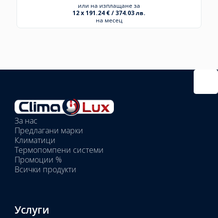
или на изплащане за
12 x 191.24 € / 374.03 лв.
на месец
Избрано
външно
тяло:
Избрани
вътрешни
За нас
тела:
Предлагани марки
Избрано
Климатици
тяло:
Термопомпени системи
Промоции %
Всички продукти
Услуги