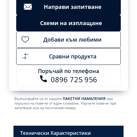
Направи запитване
Схеми на изплащане
Добави към любими
Сравни продукта
Поръчай по телефона
0896 725 956
Възползвайте се от нашите
ПАКЕТНИ НАМАЛЕНИЯ
при
поръчки на повече от един климатик. Научете повече при
запитване или на посочения номер.
Технически Характеристики