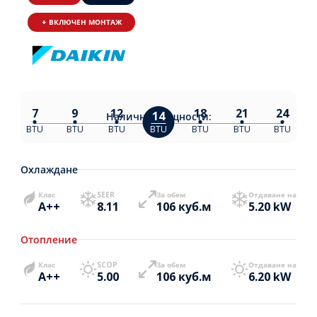
+ ВКЛЮЧЕН МОНТАЖ
7
9
12
18
21
24
14
Налични
мощности:
BTU
BTU
BTU
BTU
BTU
BTU
BTU
Охлаждане
Клас
SEER
За обем
Отдаване на
A++
8.11
106 куб.м
5.20 kW
Отопление
Клас
SCOP
За обем
Отдаване на
A++
5.00
106 куб.м
6.20 kW