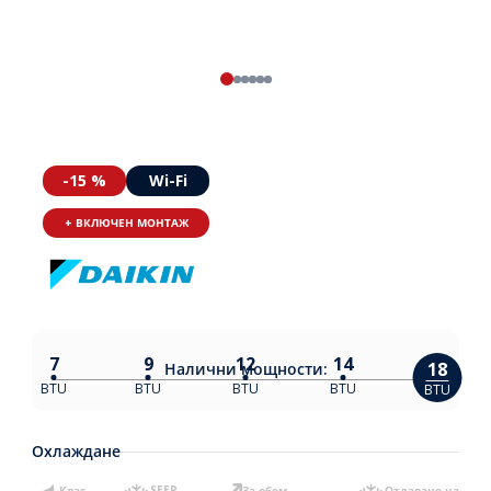
-15 %
Wi-Fi
+ ВКЛЮЧЕН МОНТАЖ
7
9
12
14
18
Налични
мощности:
BTU
BTU
BTU
BTU
BTU
Охлаждане
Клас
SEER
За обем
Отдаване на