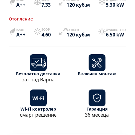
A++
7.33
120 куб.м
5.30 kW
Отопление
Клас
SCOP
За обем
Отдаване на
A++
4.60
120 куб.м
6.50 kW
Безплатна доставка
Включен монтаж
за град Варна
Wi-Fi контролер
Гаранция
смарт решение
36 месеца