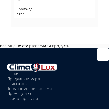
Произход
Чехия
Все още не сте разгледали продукти.
Избрано
външно
тяло:
Избрани
вътрешни
За нас
тела:
Предлагани марки
Избрано
Климатици
тяло:
Термопомпени системи
Промоции %
Всички продукти