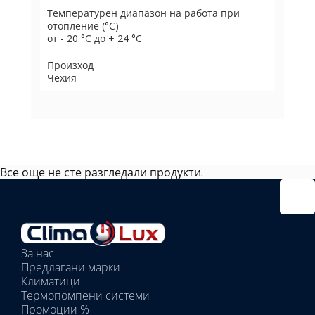
Температурен диапазон на работа при
отопление (°C)
от - 20 °C до + 24 °C
Произход
Чехия
Все още не сте разгледали продукти.
Избрано
външно
тяло:
Избрани
вътрешни
За нас
тела:
Предлагани марки
Избрано
Климатици
тяло:
Термопомпени системи
Промоции %