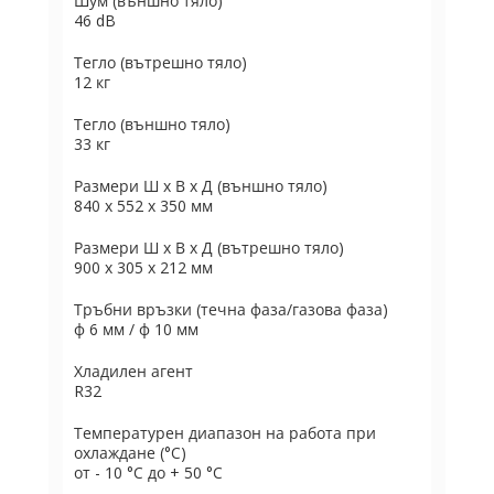
Шум (външно тяло)
46 dB
Тегло (вътрешно тяло)
12 кг
Тегло (външно тяло)
33 кг
Размери Ш х В х Д (външно тяло)
840 x 552 x 350 мм
Размери Ш х В х Д (вътрешно тяло)
900 x 305 x 212 мм
Тръбни връзки (течна фаза/газова фаза)
ф 6 мм / ф 10 мм
Хладилен агент
R32
Температурен диапазон на работа при
охлаждане (°C)
от - 10 °C до + 50 °C