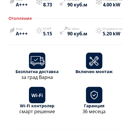
A+++
8.73
90 куб.м
4.00 kW
Отопление
Клас
SCOP
За обем
Отдаване на
A+++
5.15
90 куб.м
5.20 kW
Безплатна доставка
Включен монтаж
за град Варна
Wi-Fi контролер
Гаранция
смарт решение
36 месеца