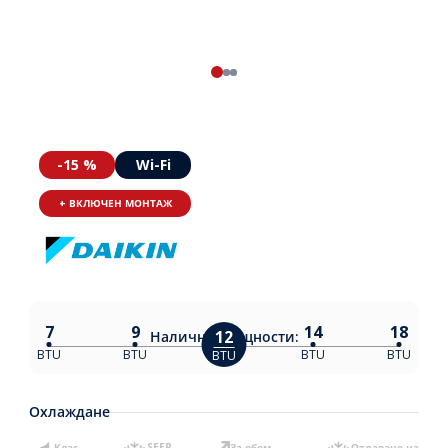
-15 %
Wi-Fi
+ ВКЛЮЧЕН МОНТАЖ
7
9
14
18
12
Налични
мощности:
BTU
BTU
BTU
BTU
BTU
Охлаждане
Клас
SEER
За обем
Отдаване на