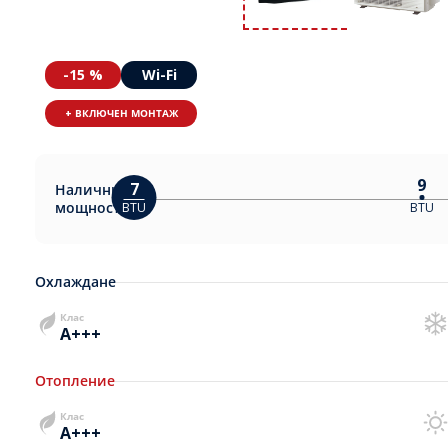
-15 %
Wi-Fi
+ ВКЛЮЧЕН МОНТАЖ
9
7
Налични
мощности:
BTU
BTU
Охлаждане
Клас
A+++
Отопление
Клас
A+++