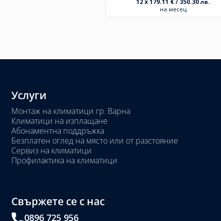
12 x 179.11 € / 350.30 лв.
на месец
Услуги
Монтаж на климатици гр. Варна
Климатици на изплащане
Абонаментна поддръжка
Безплатен оглед на място или от разстояние
Сервиз на климатици
Профилактика на климатици
Свържете се с нас
0896 725 956