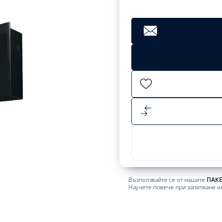
Възползвайте се от нашите
ПАК
Научете повече при запитване и