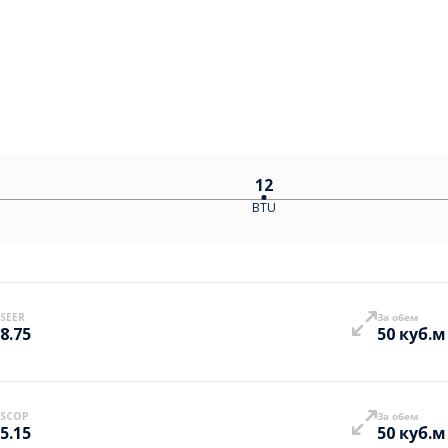
12
BTU
SEER
За обем
8.75
50 куб.м
SCOP
За обем
5.15
50 куб.м