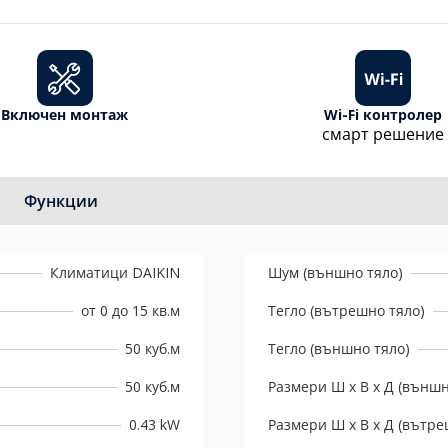
Включен монтаж
Wi-Fi контролер
смарт решение
Функции
Климатици DAIKIN
Шум (външно тяло)
от 0 до 15 кв.м
Тегло (вътрешно тяло)
50 куб.м
Тегло (външно тяло)
50 куб.м
Размери Ш х В х Д (външн
0.43 kW
Размери Ш х В х Д (вътре