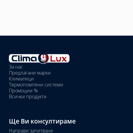
Избрано
външно
тяло:
Избрани
вътрешни
За нас
тела:
Предлагани марки
Избрано
Климатици
тяло:
Термопомпени системи
Промоции %
Всички продукти
Ще Ви консултираме
Направи запитване