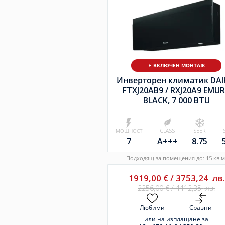
+ ВКЛЮЧЕН МОНТАЖ
Инверторен климатик DAI
FTXJ20AB9 /
RXJ20A9 EMU
BLACK, 7 000 BTU
МОЩНОСТ
CLASS
SEER
7
A+++
8.75
Подходящ за помещения до: 15 кв.м
1919,00
€
/
3753,24
лв.
2256,00
€
/
4412,35
лв.
Любими
Сравни
или на изплащане за