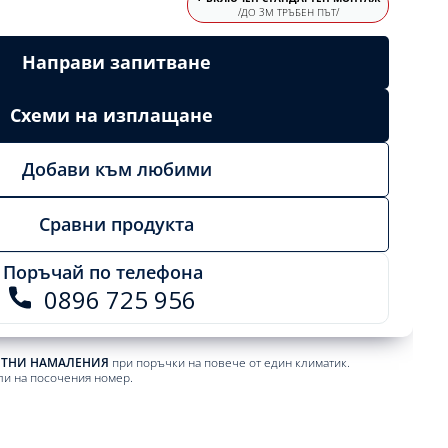
/ДО 3М ТРЪБЕН ПЪТ/
Направи запитване
Схеми на изплащане
Добави към любими
Сравни продукта
Поръчай по телефона
0896 725 956
ЕТНИ НАМАЛЕНИЯ
при поръчки на повече от един климатик.
ли на посочения номер.