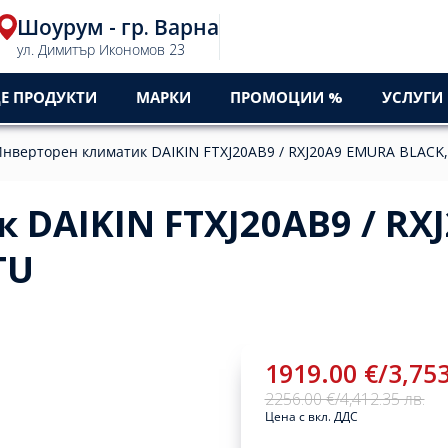
Шоурум - гр. Варна
ул. Димитър Икономов 23
Е ПРОДУКТИ
МАРКИ
ПРОМОЦИИ %
УСЛУГИ
нверторен климатик DAIKIN FTXJ20AB9 / RXJ20A9 EMURA BLACK,
DAIKIN FTXJ20AB9 / RX
TU
1919.00 €
/
3,753
2256.00 €
/
4,412.35 лв.
Цена с вкл. ДДС