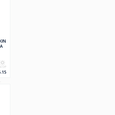
KIN
RA
SCOP
5.15
.