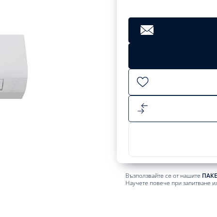
Възползвайте се от нашите
ПАК
Научете повече при запитване и