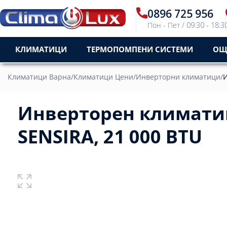
0896 725 956
Пон - Пет / 09:30 - 18:3
КЛИМАТИЦИ
ТЕРМОПОМПЕНИ СИСТЕМИ
ОЩ
Климатици Варна
/
Климатици Цени
/
Инверторни климатици
/
И
Инверторен климатик 
SENSIRA, 21 000 BTU