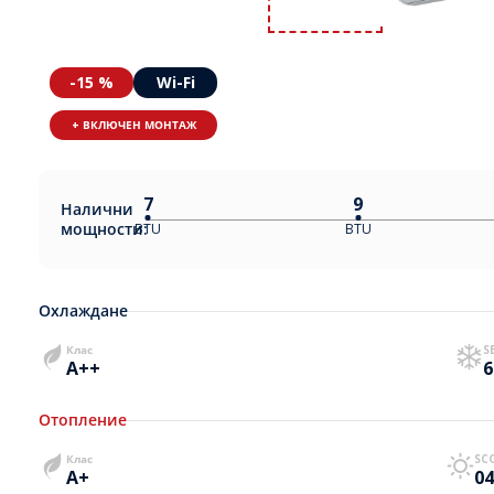
-15 %
Wi-Fi
+ ВКЛЮЧЕН МОНТАЖ
7
9
Налични
мощности:
BTU
BTU
Охлаждане
Клас
S
A++
6
Отопление
Клас
SC
A+
04