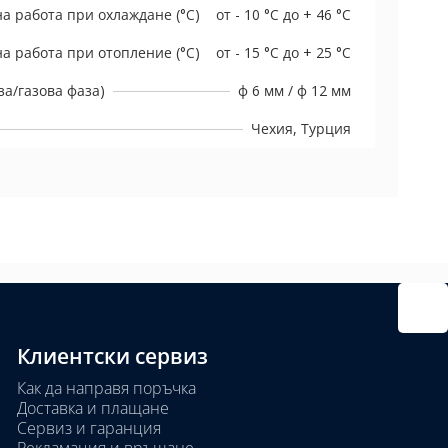
а работа при охлаждане (°C)
от - 10 °C до + 46 °C
а работа при отопление (°C)
от - 15 °C до + 25 °C
а/газова фаза)
ф 6 мм / ф 12 мм
Чехия, Турция
Клиентски сервиз
Как да направя поръчка
Доставка и плащане
Сервиз и гаранция