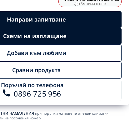
/ДО 3М ТРЪБЕН ПЪТ/
Направи запитване
Схеми на изплащане
Добави към любими
Сравни продукта
Поръчай по телефона
0896 725 956
ЕТНИ НАМАЛЕНИЯ
при поръчки на повече от един климатик.
ли на посочения номер.