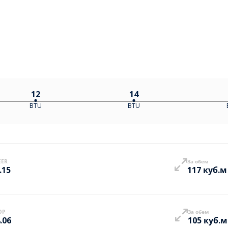
12
14
BTU
BTU
EER
За обем
.15
117 куб.м
OP
За обем
.06
105 куб.м