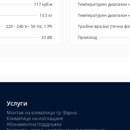
117 куб.м
Температурен диапазон н
13.5 кг
Температурен диапазон н
220 - 240 V~ 50 Hz, 1 Ph
Тръбни връзки (течна фаз
33 dB
Произход
Услуги
Монтаж на климатици гр. Варна
Климатици на изплащане
Абонаментна поддръжка