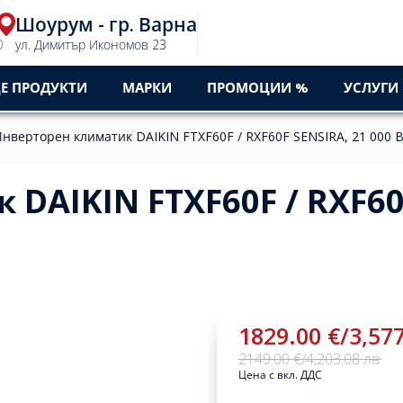
Шоурум - гр. Варна
0
ул. Димитър Икономов 23
Е ПРОДУКТИ
МАРКИ
ПРОМОЦИИ %
УСЛУГИ
нверторен климатик DAIKIN FTXF60F / RXF60F SENSIRA, 21 000 
DAIKIN FTXF60F / RXF6
1829.00 €
/
3,577
2149.00 €
/
4,203.08 лв.
Цена с вкл. ДДС