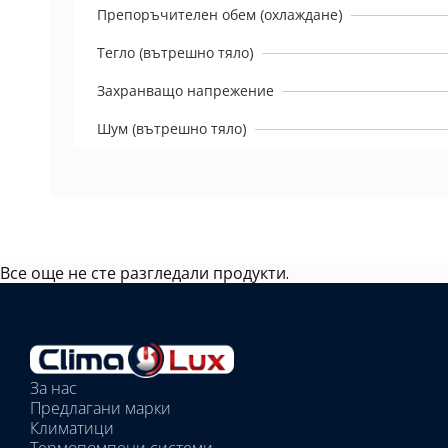
Препоръчителен обем (охлаждане)
Тегло (вътрешно тяло)
Захранващо напрежение
Шум (вътрешно тяло)
Все още не сте разгледали продукти.
Избрано
външно
тяло:
Избрани
вътрешни
За нас
тела:
Предлагани марки
Избрано
Климатици
тяло: