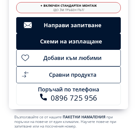
+ ВКЛЮЧЕН СТАНДАРТЕН МОНТАЖ
/ДО 3М ТРЪБЕН ПЪТ/
Направи запитване
Схеми на изплащане
Добави към любими
Сравни продукта
Поръчай по телефона
0896 725 956
Възползвайте се от нашите
ПАКЕТНИ НАМАЛЕНИЯ
при
поръчки на повече от един климатик. Научете повече при
запитване или на посочения номер.