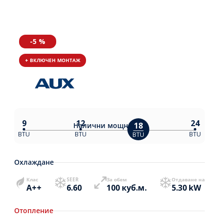
-5 %
+ ВКЛЮЧЕН МОНТАЖ
9
12
24
18
Налични
мощности:
BTU
BTU
BTU
BTU
Охлаждане
Клас
SEER
За обем
Отдаване на
A++
6.60
100 куб.м.
5.30 kW
Отопление