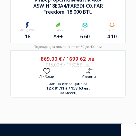
ASW-H18E0A4/
FAR3DI-C0, FAR
Freedom, 18 000 BTU
МОЩНОСТ
CLASS
SEER
SCOP
18
A++
6.60
4.10
Подходящ за помещения от 30 до 40 кв.м.
869,00
€
/
1699,62
лв.
915,00
€
/
1789,58
лв.
Любими
Сравни
или на изплащане за
12 x 81.11 € / 158.63 лв.
на месец
Избрано
външно