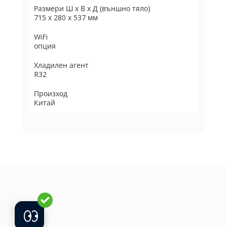
Размери Ш х В х Д (външно тяло)
715 х 280 х 537 мм
WiFi
опция
Хладилен агент
R32
Произход
Китай