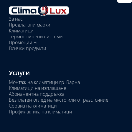
тяло:
Избрани
вътрешни
За нас
тела:
Предлагани марки
Избрано
Климатици
тяло:
Термопомпени системи
Промоции %
Всички продукти
Услуги
Монтаж на климатици гр. Варна
Климатици на изплащане
Абонаментна поддръжка
Безплатен оглед на място или от разстояние
Сервиз на климатици
Профилактика на климатици