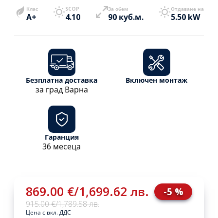
Клас
SCOP
За обем
Отдаване на
A+
4.10
90 куб.м.
5.50 kW
Безплатна доставка
Включен монтаж
за град Варна
Гаранция
36 месеца
869.00 €
/
1,699.62 лв.
-5 %
915.00 €
/
1,789.58 лв.
Цена с вкл. ДДС