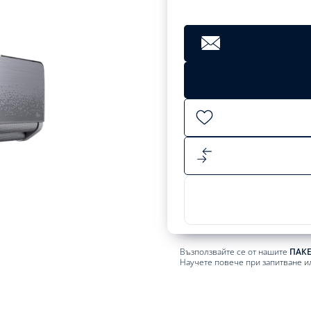
Възползвайте се от нашите
ПАК
Научете повече при запитване и