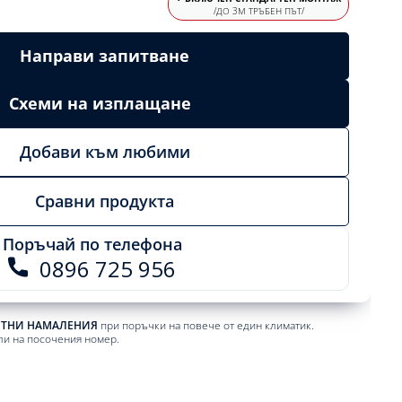
/ДО 3М ТРЪБЕН ПЪТ/
Направи запитване
Схеми на изплащане
Добави към любими
Сравни продукта
Поръчай по телефона
0896 725 956
ЕТНИ НАМАЛЕНИЯ
при поръчки на повече от един климатик.
ли на посочения номер.