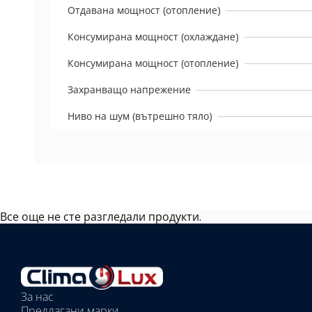
Отдавана мощност (отопление)
Консумирана мощност (охлаждане)
Консумирана мощност (отопление)
Захранващо напрежение
Ниво на шум (вътрешно тяло)
Все още не сте разгледали продукти.
Избрано
външно
тяло:
Избрани
вътрешни
За нас
тела:
Предлагани марки