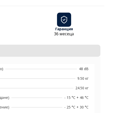
Гаранция
36 месеца
о)
48 dB
9.50 кг
24.50 кг
дане)
- 15 °C + 46 °C
ение)
- 25 °C + 30 °C