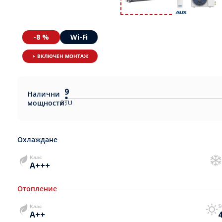
-8 %
Wi-Fi
+ ВКЛЮЧЕН МОНТАЖ
9
Налични
мощности:
BTU
Охлаждане
Клас
A+++
Отопление
Клас
S
A++
4