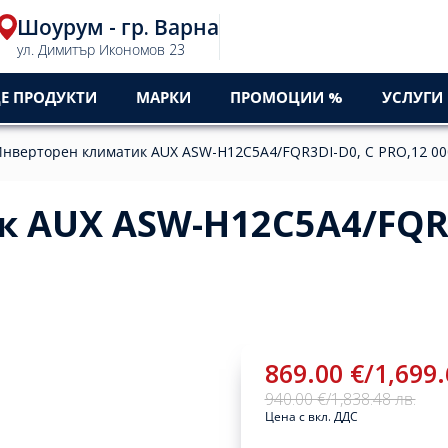
Шоурум - гр. Варна
ул. Димитър Икономов 23
Е ПРОДУКТИ
МАРКИ
ПРОМОЦИИ %
УСЛУГИ
нверторен климатик AUX ASW-H12C5A4/FQR3DI-D0, C PRO,12 0
 AUX ASW-H12C5A4/FQR3
869.00 €
/
1,699.
940.00 €
/
1,838.48 лв.
Цена с вкл. ДДС