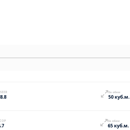
SEER
За обем
8.8
50 куб.м.
COP
За обем
.7
65 куб.м.