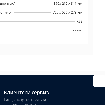
шно тяло)
890х 212 х 311 мм
о тяло)
705 х 530 х 279 мм
R32
Китай
Клиентски сервиз
Как да направя поръчка
Доставка и плащане