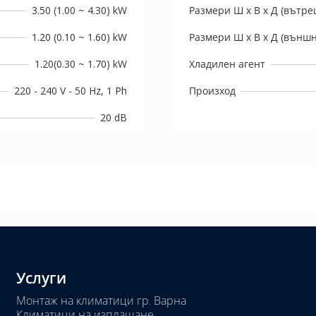
3.50 (1.00 ~ 4.30) kW
Размери Ш х В х Д (вътре
1.20 (0.10 ~ 1.60) kW
Размери Ш х В х Д (външн
1.20(0.30 ~ 1.70) kW
Хладилен агент
220 - 240 V - 50 Hz, 1 Ph
Произход
20 dB
Услуги
Монтаж на климатици гр. Варна
Климатици на изплащане