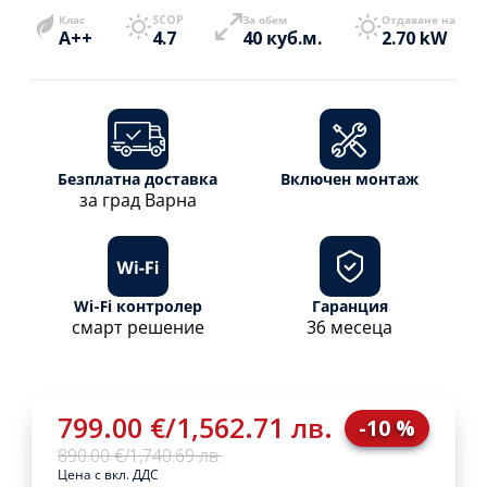
Клас
SCOP
За обем
Отдаване на
A++
4.7
40 куб.м.
2.70 kW
Безплатна доставка
Включен монтаж
за град Варна
Wi-Fi контролер
Гаранция
смарт решение
36 месеца
799.00 €
/
1,562.71 лв.
-10 %
890.00 €
/
1,740.69 лв.
Цена с вкл. ДДС