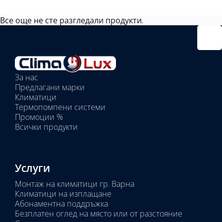
Все още не сте разгледали продукти.
Избрано
външно
тяло:
Избрани
вътрешни
За нас
тела:
Предлагани марки
Избрано
Климатици
тяло:
Термопомпени системи
Промоции %
Всички продукти
Услуги
Монтаж на климатици гр. Варна
Климатици на изплащане
Абонаментна поддръжка
Безплатен оглед на място или от разстояние