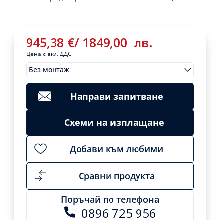
945,38
€
/
1849,00
лв.
Цена с вкл. ДДС
Без монтаж
Монтажи
945,38
€
/
Clear
1849,00
лв.
Направи запитване
Инверторен
климатик
Add
Схеми на изплащане
ARIELLI
to
cart
AAC-
24CH2XA71-
Добави към любими
I
-
24
Сравни продукта
000
BTU
Поръчай по телефона
quantity
0896 725 956