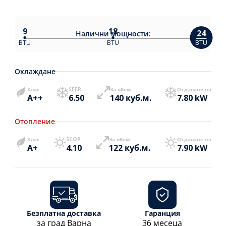
9
18
24
Налични
мощности:
BTU
BTU
BTU
Охлаждане
Клас
SEER
За обем
Отдаване на
A++
6.50
140 куб.м.
7.80 kW
Отопление
Клас
SCOP
За обем
Отдаване на
A+
4.10
122 куб.м.
7.90 kW
Безплатна доставка
Гаранция
за град Варна
36 месеца