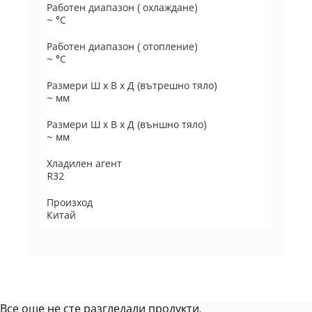
Работен диапазон ( охлаждане)
~ °C
Работен диапазон ( отопление)
~ °C
Размери Ш х В х Д (вътрешно тяло)
~ мм
Размери Ш х В х Д (външно тяло)
~ мм
Хладилен агент
R32
Произход
Китай
Все още не сте разгледали продукти.