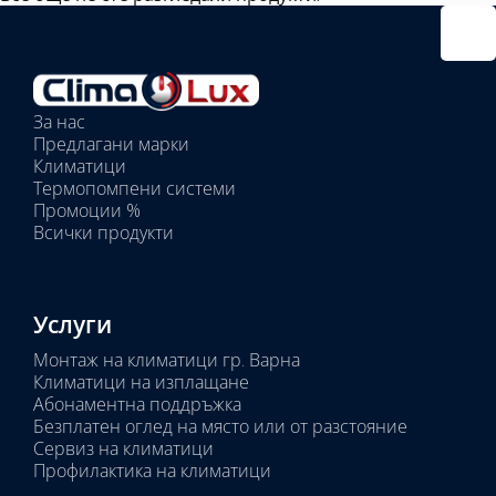
Избрано
външно
тяло:
Избрани
вътрешни
За нас
тела:
Предлагани марки
Избрано
Климатици
тяло:
Термопомпени системи
Промоции %
Всички продукти
Услуги
Монтаж на климатици гр. Варна
Климатици на изплащане
Абонаментна поддръжка
Безплатен оглед на място или от разстояние
Сервиз на климатици
Профилактика на климатици