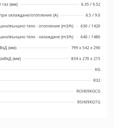
 газ (мм)
6.35 / 9.52
при охлаждане/отопление (A)
6.5 / 9.0
шно/външно тяло - отопление (m3/h)
630 / 1420
шно/външно тяло - охлаждане (m3/h)
640 / 1480
ВxД (мм)
799 x 542 x 290
ШxВxД (мм)
834 x 270 x 215
KG
R32
ROH09KGCG
RSH09KGTG