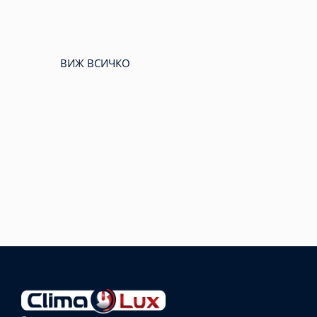
ВИЖ ВСИЧКО
Избрано
външно
тяло:
Избрани
вътрешни