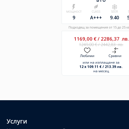
BTU
МОЩНОСТ
CLASS
SEER
9
A+++
9.40
Подходящ за помещения от 15 до 25 кв
1169,00
€
/
2286,37
лв.
1249,00
€
/
2442,83
лв.
Любими
Сравни
или на изплащане за
12 x 109.11 € / 213.39 лв.
на месец
Услуги