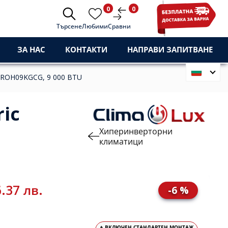
0
0
Търсене
Любими
Сравни
ЗА НАС
КОНТАКТИ
НАПРАВИ ЗАПИТВАНЕ
G/ROH09KGCG, 9 000 BTU
ic
Хиперинверторни
климатици
.37 лв.
-6 %
+ ВКЛЮЧЕН СТАНДАРТЕН МОНТАЖ