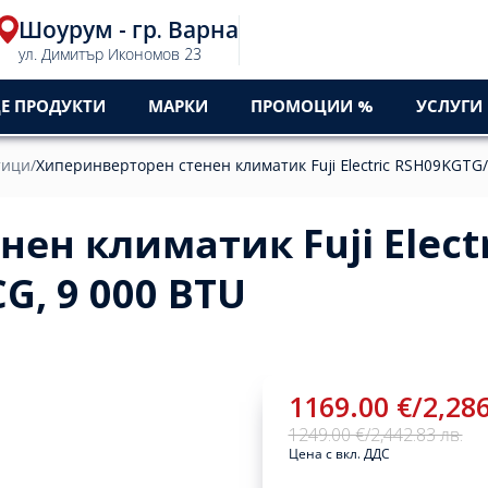
Шоурум - гр. Варна
ул. Димитър Икономов 23
Е ПРОДУКТИ
МАРКИ
ПРОМОЦИИ %
УСЛУГИ
тици
/
Хиперинверторен стенен климатик Fuji Electric RSH09KGT
ен климатик Fuji Electr
, 9 000 BTU
1169.00 €
/
2,286
1249.00 €
/
2,442.83 лв.
Цена с вкл. ДДС