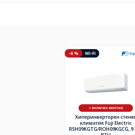
-6 %
Wi-Fi
+ ВКЛЮЧЕН МОНТАЖ
Хиперинверторен стене
климатик Fuji Electric
RSH09KGTG/
ROH09KGCG, 9 