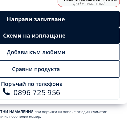
/ДО 3М ТРЪБЕН ПЪТ/
Направи запитване
Схеми на изплащане
Добави към любими
Сравни продукта
Поръчай по телефона
0896 725 956
ЕТНИ НАМАЛЕНИЯ
при поръчки на повече от един климатик.
ли на посочения номер.