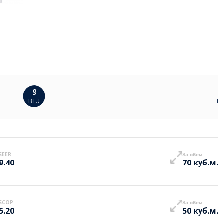
9
BTU
SEER
За обем
9.40
70 куб.м.
SCOP
За обем
5.20
50 куб.м.