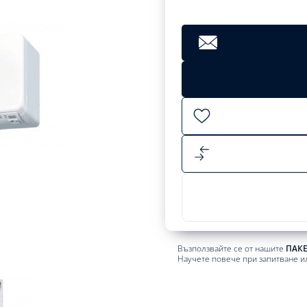
Възползвайте се от нашите
ПАК
Научете повече при запитване и