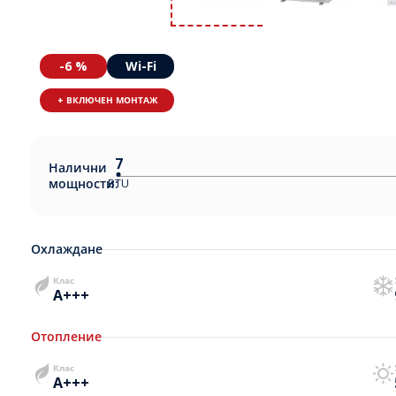
-6 %
Wi-Fi
+ ВКЛЮЧЕН МОНТАЖ
7
Налични
мощности:
BTU
Охлаждане
Клас
A+++
Отопление
Клас
A+++