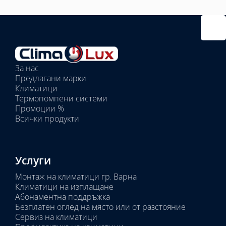
Избрано
външно
тяло:
Избрани
вътрешни
За нас
тела:
Предлагани марки
Избрано
Климатици
тяло:
Термопомпени системи
Промоции %
Всички продукти
Услуги
Монтаж на климатици гр. Варна
Климатици на изплащане
Абонаментна поддръжка
Безплатен оглед на място или от разстояние
Сервиз на климатици