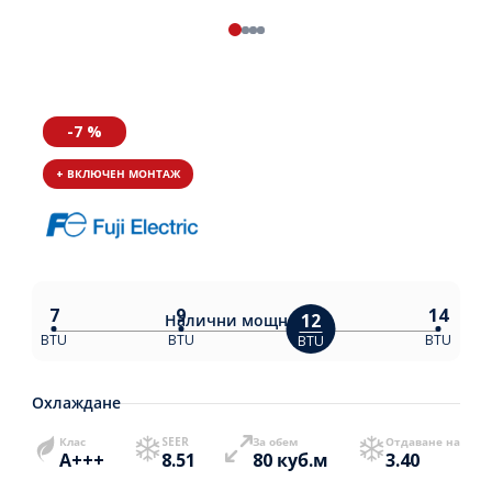
-7 %
+ ВКЛЮЧЕН МОНТАЖ
7
9
14
12
Налични
мощности:
BTU
BTU
BTU
BTU
Охлаждане
Клас
SEER
За обем
Отдаване на
A+++
8.51
80 куб.м
3.40