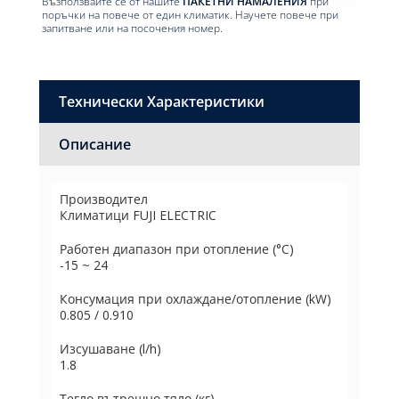
Възползвайте се от нашите
ПАКЕТНИ НАМАЛЕНИЯ
при
поръчки на повече от един климатик. Научете повече при
запитване или на посочения номер.
Технически Характеристики
Описание
Производител
Климатици FUJI ELECTRIC
Работен диапазон при отопление (°C)
-15 ~ 24
Консумация при охлаждане/отоплениe (kW)
0.805 / 0.910
Изсушаване (l/h)
1.8
Тегло вътрешно тяло (кг)