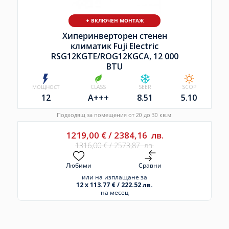
+ ВКЛЮЧЕН МОНТАЖ
Хиперинверторен стенен
климатик Fuji Electric
RSG12KGTE/
ROG12KGCA, 12 000
BTU
МОЩНОСТ
CLASS
SEER
SCOP
12
A+++
8.51
5.10
Подходящ за помещения от 20 до 30 кв.м.
1219,00
€
/
2384,16
лв.
1316,00
€
/
2573,87
лв.
Любими
Сравни
или на изплащане за
12 x 113.77 € / 222.52 лв.
на месец