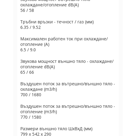
охлаждане/отопление dB(A)
56 / 58
Тръбни връзки - течност / газ (мм)
6.35 / 9.52
Максимален работен ток при охлаждане/
отопление (A)
6.5 / 9.0
Звукова мощност външно тяло - охлаждане/
отопление dB(A)
65 / 66
Въздушен поток за вътрешно/външно тяло -
охлаждане (m3/h)
700 / 1680
Въздушен поток за вътрешно/външно тяло -
отопление (m3/h)
770 / 1580
Размери външно тяло ШxВxД (мм)
799 x 542 x 290