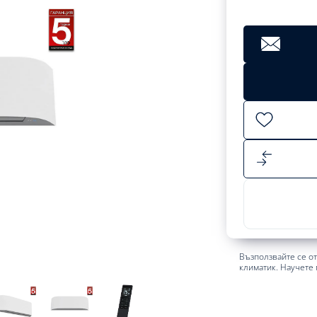
Възползвайте се о
климатик. Научете