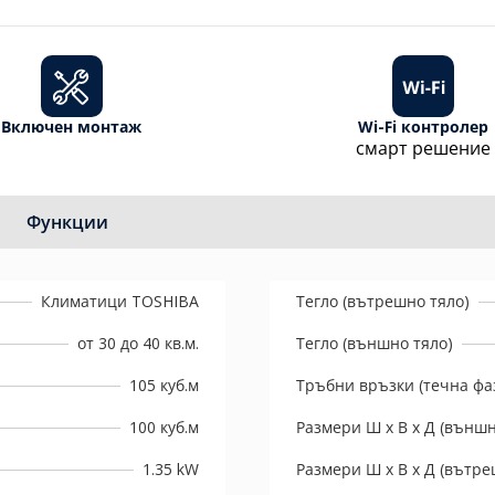
Включен монтаж
Wi-Fi контролер
смарт решение
Функции
Климатици TOSHIBA
Тегло (вътрешно тяло)
от 30 до 40 кв.м.
Тегло (външно тяло)
105 куб.м
Тръбни връзки (течна фаз
100 куб.м
Размери Ш х В х Д (външн
1.35 kW
Размери Ш х В х Д (вътре