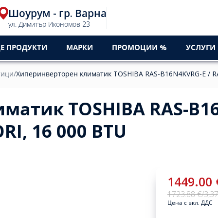
Шоурум - гр. Варна
ул. Димитър Икономов 23
Е ПРОДУКТИ
МАРКИ
ПРОМОЦИИ %
УСЛУГИ
тици
/
Хиперинверторен климатик TOSHIBA RAS-B16N4KVRG-E / RA
иматик TOSHIBA RAS-B1
RI, 16 000 BTU
1449.00 
1723.88 €
/
3,37
Цена с вкл. ДДС