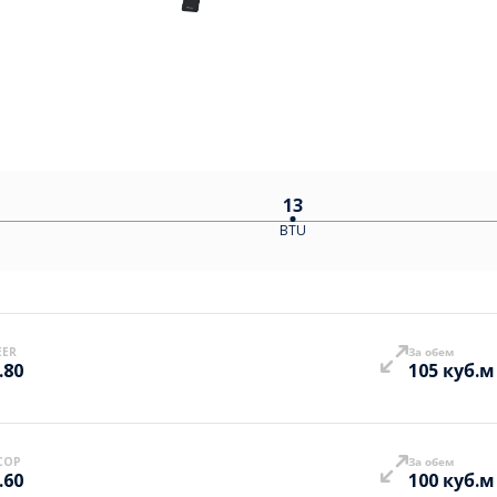
13
BTU
EER
За обем
.80
105 куб.м
COP
За обем
.60
100 куб.м