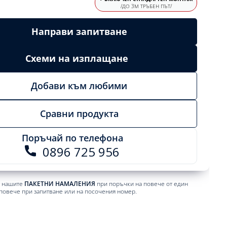
/ДО 3М ТРЪБЕН ПЪТ/
Направи запитване
Схеми на изплащане
Добави към любими
Сравни продукта
Поръчай по телефона
0896 725 956
т нашите
ПАКЕТНИ НАМАЛЕНИЯ
при поръчки на повече от един
 повече при запитване или на посочения номер.