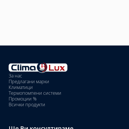
Избрано
външно
тяло:
Избрани
вътрешни
За нас
тела:
Предлагани марки
Избрано
Климатици
тяло:
Термопомпени системи
Промоции %
Всички продукти
Ще Ви консултираме