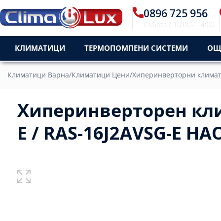
0896 725 956
Събота / 10:00 - 14:00
КЛИМАТИЦИ
ТЕРМОПОМПЕНИ СИСТЕМИ
ОЩ
Климатици Варна
/
Климатици Цени
/
Хиперинверторни клима
Хиперинверторен кл
E / RAS-16J2AVSG-E HAO