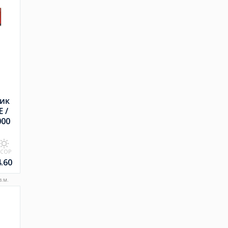
ик
 /
000
SCOP
4.60
.м.