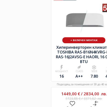
+ ВКЛЮЧЕН МОНТАЖ
Хиперинверторен климат
TOSHIBA RAS-B16N4KVRG-E
RAS-16J2AVSG-E HAORI, 16 
BTU
МОЩНОСТ
CLASS
SEER
16
A++
7.80
Подходящ за помещения от 30 до 40 кв
1449,00
€
/
2834,00
лв.
1723,88
€
/
3371,62
лв.