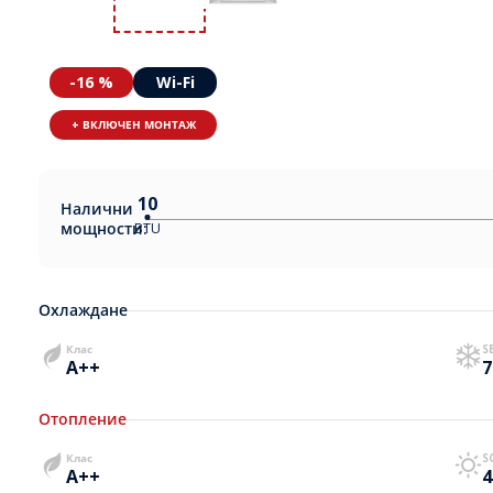
-16 %
Wi-Fi
+ ВКЛЮЧЕН МОНТАЖ
10
Налични
мощности:
BTU
Охлаждане
Клас
S
A++
7
Отопление
Клас
S
A++
4