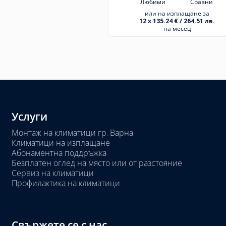
Любими
Сравни
или на изплащане за
12 x 135.24 € / 264.51 лв.
на месец
Услуги
Монтаж на климатици гр. Варна
Климатици на изплащане
Абонаментна поддръжка
Безплатен оглед на място или от разстояние
Сервиз на климатици
Профилактика на климатици
Свържете се с нас