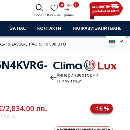
0
0
Търсене
Любими
Сравни
ЗА НАС
КОНТАКТИ
НАПРАВИ ЗАПИТВАНЕ
S-16J2AVSG-E HAORI, 16 000 BTU
6N4KVRG-
Хиперинверторни
климатици
€
/
2,834.00 лв.
-16 %
1.62 лв.
+ ВКЛЮЧЕН СТАНДАРТЕН МОНТАЖ