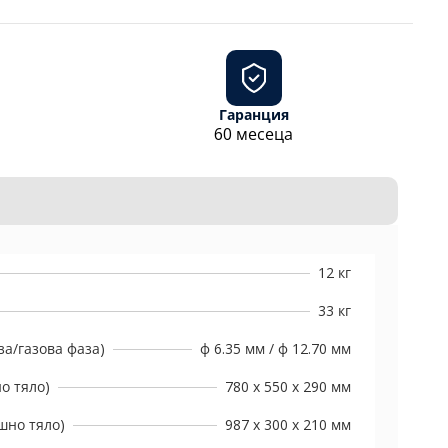
Гаранция
60 месеца
12 кг
33 кг
а/газова фаза)
ф 6.35 мм / ф 12.70 мм
о тяло)
780 х 550 х 290 мм
шно тяло)
987 x 300 x 210 мм