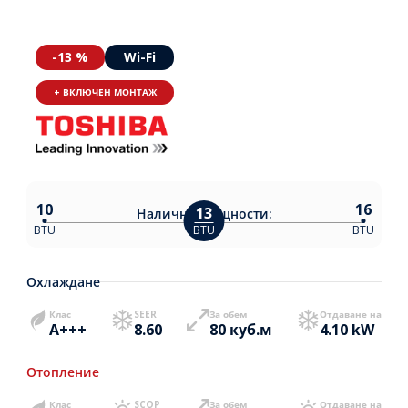
-13 %
Wi-Fi
+ ВКЛЮЧЕН МОНТАЖ
10
16
13
Налични
мощности:
BTU
BTU
BTU
Охлаждане
Клас
SEER
За обем
Отдаване на
A+++
8.60
80 куб.м
4.10 kW
Отопление
Клас
SCOP
За обем
Отдаване на