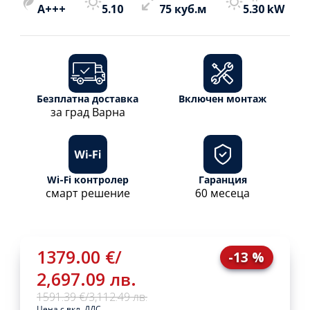
A+++
5.10
75 куб.м
5.30 kW
Безплатна доставка
Включен монтаж
за град Варна
Wi-Fi контролер
Гаранция
смарт решение
60 месеца
1379.00 €
/
-13 %
2,697.09 лв.
1591.39 €
/
3,112.49 лв.
Цена с вкл. ДДС