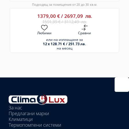
Подходящ за помещения от 20 до 30 кв.м.
1379,00
€
/
2697,09
лв.
1591,39
€
/
3112,49
лв.
Любими
Сравни
или на изплащане за
12 x 128.71 € / 251.73 лв.
на месец
Избрано
външно
тяло:
Избрани
вътрешни
За нас
тела:
Предлагани марки
Избрано
Климатици
тяло:
Термопомпени системи