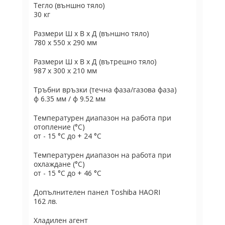
Тегло (външно тяло)
30 кг
Размери Ш х В х Д (външно тяло)
780 х 550 х 290 мм
Размери Ш х В х Д (вътрешно тяло)
987 x 300 x 210 мм
Тръбни връзки (течна фаза/газова фаза)
ф 6.35 мм / ф 9.52 мм
Температурен диапазон на работа при
отопление (°C)
от - 15 °C до + 24 °C
Температурен диапазон на работа при
охлаждане (°C)
от - 15 °C до + 46 °C
Допълнителен панел Toshiba HAORI
162 лв.
Хладилен агент