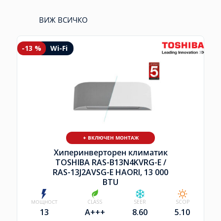
ВИЖ ВСИЧКО
-13 %
Wi-Fi
+ ВКЛЮЧЕН МОНТАЖ
Хиперинверторен климатик
TOSHIBA RAS-B13N4KVRG-E /
RAS-13J2AVSG-E HAORI, 13 000
BTU
МОЩНОСТ
CLASS
SEER
SCOP
13
A+++
8.60
5.10