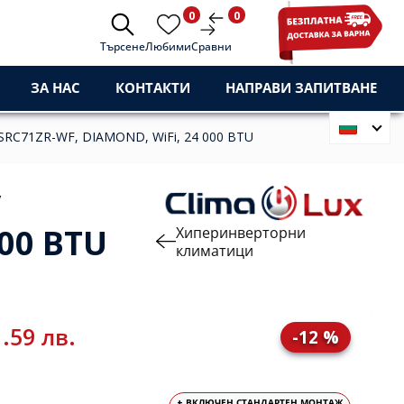
0
0
Търсене
Любими
Сравни
ЗА НАС
КОНТАКТИ
НАПРАВИ ЗАПИТВАНЕ
 SRC71ZR-WF, DIAMOND, WiFi, 24 000 BTU
y
000 BTU
Хиперинверторни
климатици
.59 лв.
-12 %
+ ВКЛЮЧЕН СТАНДАРТЕН МОНТАЖ