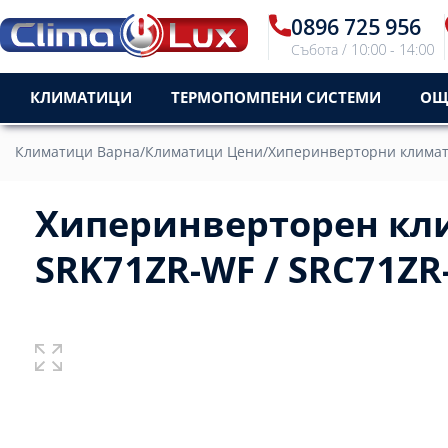
0896 725 956
Събота / 10:00 - 14:00
КЛИМАТИЦИ
ТЕРМОПОМПЕНИ СИСТЕМИ
ОЩ
Климатици Варна
/
Климатици Цени
/
Хиперинверторни клима
Хиперинверторен кли
SRK71ZR-WF / SRC71ZR-