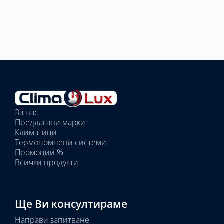
Избрано
външно
тяло:
Избрани
вътрешни
За нас
тела:
Предлагани марки
Избрано
Климатици
тяло:
Термопомпени системи
Промоции %
Всички продукти
Ще Ви консултираме
Направи запитване