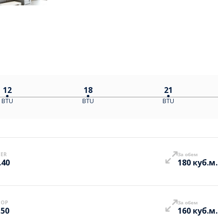
12
18
21
BTU
BTU
BTU
EER
За обем
.40
180 куб.м.
COP
За обем
.50
160 куб.м.