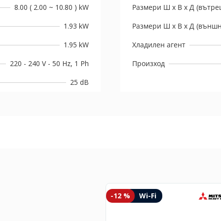
8.00 ( 2.00 ~ 10.80 ) kW
Размери Ш х В х Д (вътре
1.93 kW
Размери Ш х В х Д (външн
1.95 kW
Хладилен агент
220 - 240 V - 50 Hz, 1 Ph
Произход
25 dB
-12 %
Wi-Fi