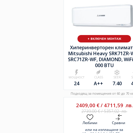
+ ВКЛЮЧЕН МОНТАЖ
Хиперинверторен климат
Mitsubishi Heavy SRK71ZR-W
SRC71ZR-WF, DIAMOND, WiFi
000 BTU
МОЩНОСТ
CLASS
SEER
24
A++
7.40
Подходящ за помещения от 60 до 70 кв
2409,00
€
/
4711,59
лв.
2739,00
€
/
5357,02
лв.
Любими
Сравни
или на изплащане за