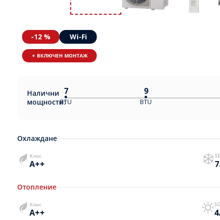
-12 %
Wi-Fi
+ ВКЛЮЧЕН МОНТАЖ
7
9
Налични
мощности:
BTU
BTU
Охлаждане
Клас
S
A++
7
Отопление
Клас
S
A++
4