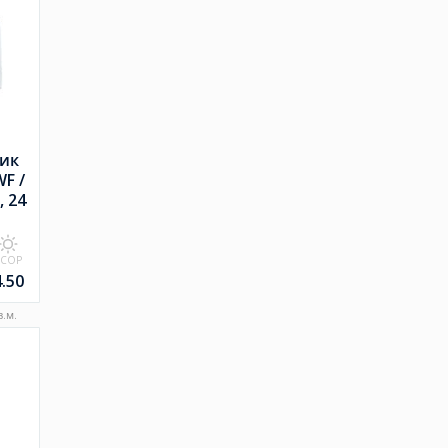
ик
F /
, 24
SCOP
4.50
.м.