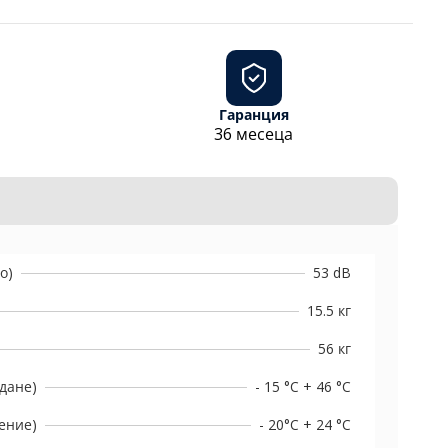
Гаранция
36 месеца
о)
53 dB
15.5 кг
56 кг
дане)
- 15 °C + 46 °C
ение)
- 20°C + 24 °C