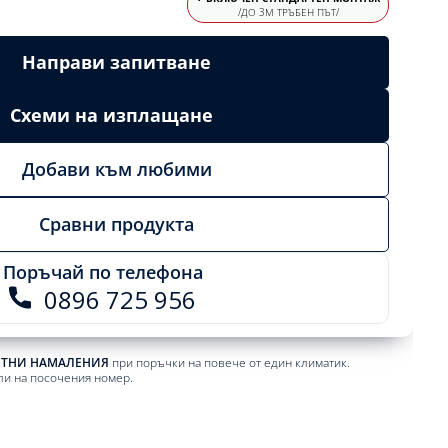
/ДО 3М ТРЪБЕН ПЪТ/
Направи запитване
Схеми на изплащане
Добави към любими
Сравни продукта
Поръчай по телефона
0896 725 956
ЕТНИ НАМАЛЕНИЯ
при поръчки на повече от един климатик.
ли на посочения номер.