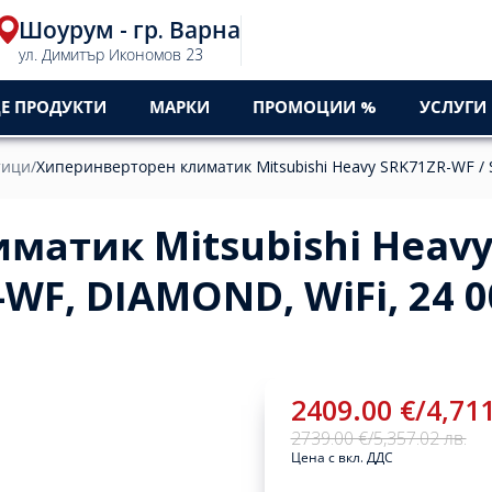
Шоурум - гр. Варна
ул. Димитър Икономов 23
Е ПРОДУКТИ
МАРКИ
ПРОМОЦИИ %
УСЛУГИ
тици
/
Хиперинверторен климатик Mitsubishi Heavy SRK71ZR-WF /
матик Mitsubishi Heav
WF, DIAMOND, WiFi, 24 
2409.00 €
/
4,711
2739.00 €
/
5,357.02 лв.
Цена с вкл. ДДС