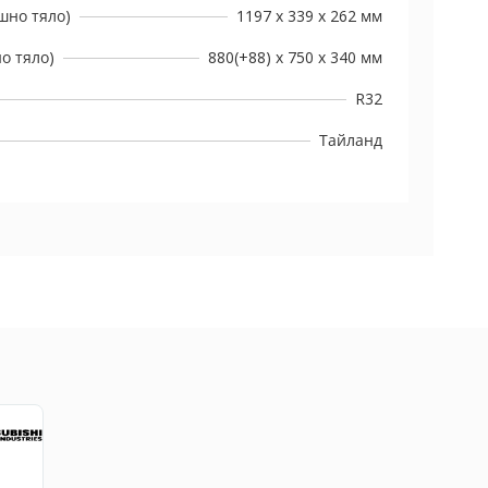
шно тяло)
1197 х 339 х 262 мм
о тяло)
880(+88) х 750 х 340 мм
R32
Тайланд