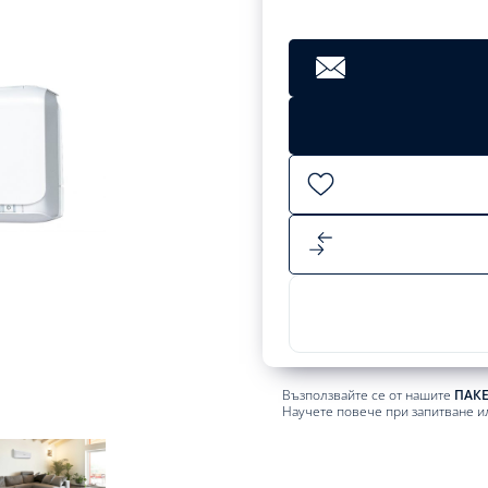
Възползвайте се от нашите
ПАК
Научете повече при запитване и