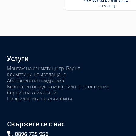
12 x 224.84 € / 439.75 лв.
на месец
Услуги
Монтаж на климатици гр. Варна
Климатици на изплащане
Абонаментна поддръжка
Безплатен оглед на място или от разстояние
Сервиз на климатици
Профилактика на климатици
Свържете се с нас
0896 725 956