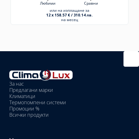
Любими
Сравни
или на изплащане за
12 x 158.57 € / 310.14 лв.
на месец
Избрано
външно
тяло:
Избрани
вътрешни
За нас
тела:
Предлагани марки
Избрано
Климатици
тяло:
Термопомпени системи
Промоции %
Всички продукти