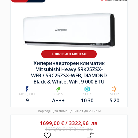
+ ВКЛЮЧЕН МОНТАЖ
Хиперинверторен климатик
Mitsubishi Heavy SRK25ZSX-
WFB /
SRC25ZSX-WFB, DIAMOND
Black & White, WiFi, 9 000 BTU
МОЩНОСТ
CLASS
SEER
SCOP
9
A+++
10.30
5.20
Подходящ за помещения от до 20 кв.м.
1699,00
€
/
3322,96
лв.
1935,00
€
/
3784,53
лв.