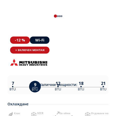
-12 %
Wi-Fi
+ ВКЛЮЧЕН МОНТАЖ
7
12
18
21
9
Налични
мощности:
BTU
BTU
BTU
BTU
BTU
Охлаждане
Клас
SEER
За обем
Отдаване на