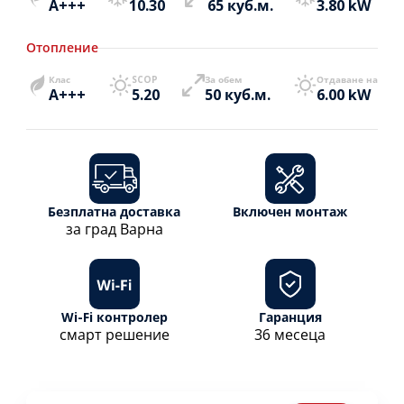
A+++
10.30
65 куб.м.
3.80 kW
Отопление
Клас
SCOP
За обем
Отдаване на
A+++
5.20
50 куб.м.
6.00 kW
Безплатна доставка
Включен монтаж
за град Варна
Wi-Fi контролер
Гаранция
смарт решение
36 месеца