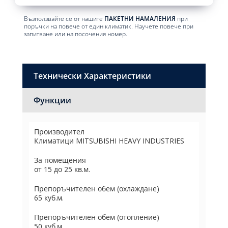
Възползвайте се от нашите
ПАКЕТНИ НАМАЛЕНИЯ
при
поръчки на повече от един климатик. Научете повече при
запитване или на посочения номер.
Технически Характеристики
Функции
Производител
Климатици MITSUBISHI HEAVY INDUSTRIES
За помещения
от 15 до 25 кв.м.
Препоръчителен обем (охлаждане)
65 куб.м.
Препоръчителен обем (отопление)
50 куб.м.