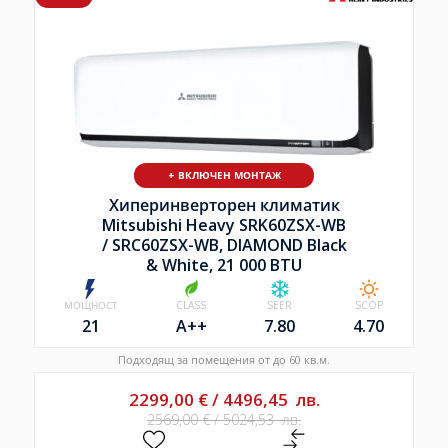
+ ВКЛЮЧЕН МОНТАЖ
Хиперинверторен климатик
Mitsubishi Heavy SRK60ZSX-WB
/
SRC60ZSX-WB, DIAMOND Black
& White, 21 000 BTU
МОЩНОСТ
CLASS
SEER
SCOP
21
A++
7.80
4.70
Подходящ за помещения от до 60 кв.м.
2299,00
€
/
4496,45
лв.
2569,00
€
/
5024,53
лв.