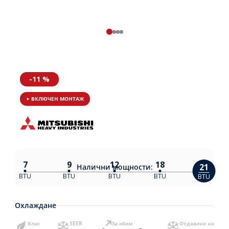
-11 %
+ ВКЛЮЧЕН МОНТАЖ
7
9
12
18
21
Налични
мощности:
BTU
BTU
BTU
BTU
BTU
Охлаждане
Клас
SEER
За обем
Отдаване на