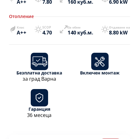
A++
7.80
160 куб.м.
6.90 kW
Отопление
Клас
SCOP
За обем
Отдаване на
A++
4.70
140 куб.м.
8.80 kW
Безплатна доставка
Включен монтаж
за град Варна
Гаранция
36 месеца