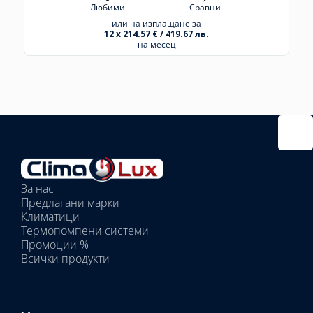
Любими
Сравни
или на изплащане за
12 x 214.57 € / 419.67 лв.
на месец
Избрано
външно
тяло:
Избрани
вътрешни
За нас
тела:
Предлагани марки
Избрано
Климатици
тяло:
Термопомпени системи
Промоции %
Всички продукти