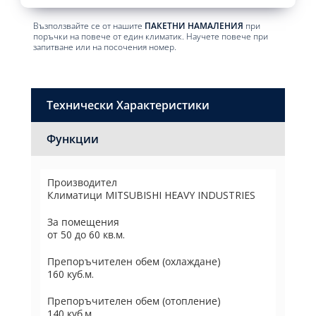
Възползвайте се от нашите
ПАКЕТНИ НАМАЛЕНИЯ
при
поръчки на повече от един климатик. Научете повече при
запитване или на посочения номер.
Технически Характеристики
Функции
Производител
Климатици MITSUBISHI HEAVY INDUSTRIES
За помещения
от 50 до 60 кв.м.
Препоръчителен обем (охлаждане)
160 куб.м.
Препоръчителен обем (отопление)
140 куб.м.