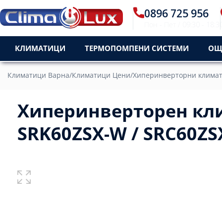
0896 725 956
Пон - Пет / 09:30 - 18:3
КЛИМАТИЦИ
ТЕРМОПОМПЕНИ СИСТЕМИ
ОЩ
Климатици Варна
/
Климатици Цени
/
Хиперинверторни клима
Хиперинверторен кли
SRK60ZSX-W / SRC60ZS