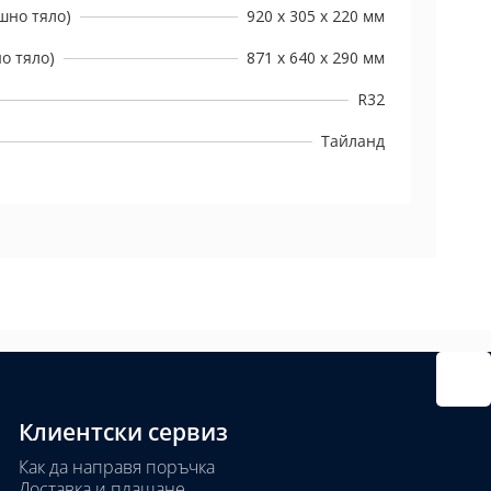
шно тяло)
920 х 305 х 220 мм
о тяло)
871 х 640 х 290 мм
R32
Тайланд
Клиентски сервиз
Как да направя поръчка
Доставка и плащане