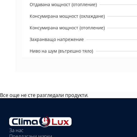
Отдавана мощност (отопление)
Консумирана мощност (охлаждане)
Консумирана мощност (отопление)
Захранващо напрежение
Ниво на шум (вътрешно тяло)
Все още не сте разгледали продукти.
Избрано
външно
тяло:
Избрани
вътрешни
За нас
тела:
Предлагани марки