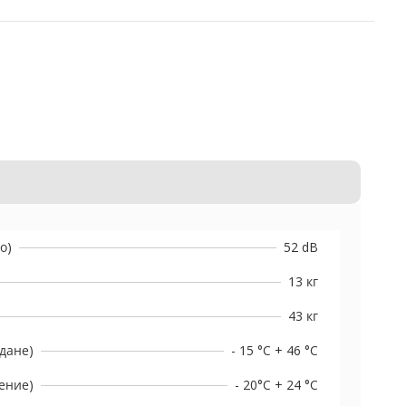
о)
52 dB
13 кг
43 кг
дане)
- 15 °C + 46 °C
ение)
- 20°C + 24 °C