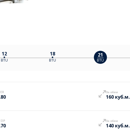
12
18
21
BTU
BTU
BTU
EER
За обем
.80
160 куб.м.
COP
За обем
.70
140 куб.м.