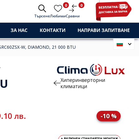
0
0
Търсене
Любими
Сравни
ЗА НАС
КОНТАКТИ
НАПРАВИ ЗАПИТВАНЕ
 SRC60ZSX-W, DIAMOND, 21 000 BTU
y
TU
Хиперинверторни
климатици
.10 лв.
-10 %
+ ВКЛЮЧЕН СТАНДАРТЕН МОНТАЖ