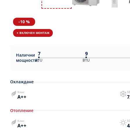
-10 %
+ ВКЛЮЧЕН МОНТАЖ
7
9
Налични
мощности:
BTU
BTU
Охлаждане
Клас
S
A++
7
Отопление
Клас
S
A++
4