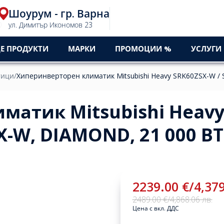
Шоурум - гр. Варна
0
ул. Димитър Икономов 23
Е ПРОДУКТИ
МАРКИ
ПРОМОЦИИ %
УСЛУГИ
тици
/
Хиперинверторен климатик Mitsubishi Heavy SRK60ZSX-W /
матик Mitsubishi Heav
X-W, DIAMOND, 21 000 B
2239.00 €
/
4,379
2489.00 €
/
4,868.06 лв.
Цена с вкл. ДДС