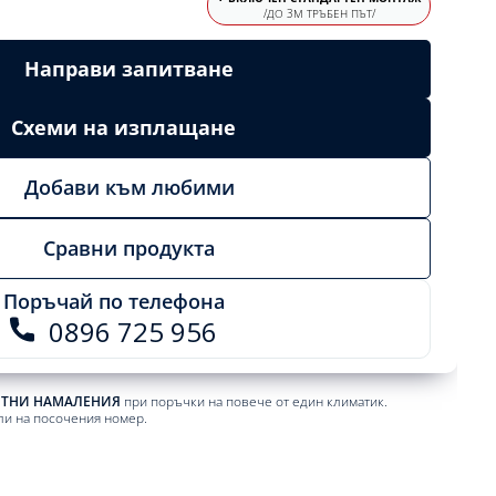
/ДО 3М ТРЪБЕН ПЪТ/
Направи запитване
Схеми на изплащане
Добави към любими
Сравни продукта
Поръчай по телефона
0896 725 956
ЕТНИ НАМАЛЕНИЯ
при поръчки на повече от един климатик.
ли на посочения номер.