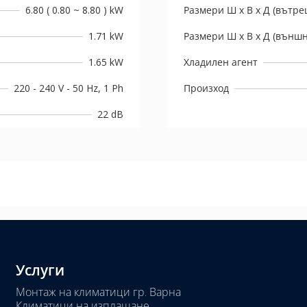
6.80 ( 0.80 ~ 8.80 ) kW
Размери Ш х В х Д (вътре
1.71 kW
Размери Ш х В х Д (външн
1.65 kW
Хладилен агент
220 - 240 V - 50 Hz, 1 Ph
Произход
22 dB
Услуги
Монтаж на климатици гр. Варна
Климатици на изплащане