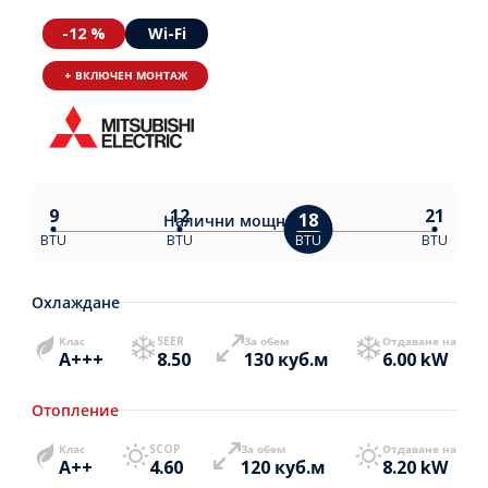
-12 %
Wi-Fi
+ ВКЛЮЧЕН МОНТАЖ
9
12
21
18
Налични
мощности:
BTU
BTU
BTU
BTU
Охлаждане
Клас
SEER
За обем
Отдаване на
A+++
8.50
130 куб.м
6.00 kW
Отопление
Клас
SCOP
За обем
Отдаване на
A++
4.60
120 куб.м
8.20 kW