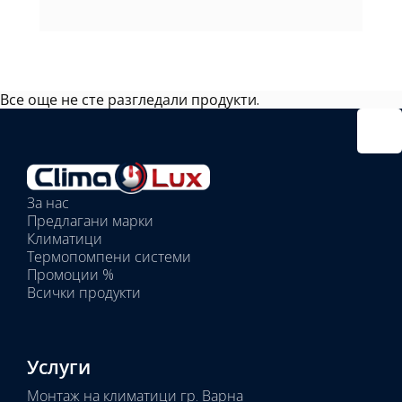
Все още не сте разгледали продукти.
Избрано
външно
тяло:
Избрани
вътрешни
За нас
тела:
Предлагани марки
Избрано
Климатици
тяло:
Термопомпени системи
Промоции %
Всички продукти
Услуги
Монтаж на климатици гр. Варна