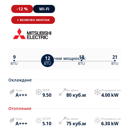
-12 %
Wi-Fi
+ ВКЛЮЧЕН МОНТАЖ
9
18
21
12
Налични
мощности:
BTU
BTU
BTU
BTU
Охлаждане
Клас
SEER
За обем
Отдаване на
A+++
9.50
80 куб.м
4.00 kW
Отопление
Клас
SCOP
За обем
Отдаване на
A+++
5.10
75 куб.м
6.30 kW