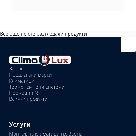
Все още не сте разгледали продукти.
Избрано
външно
тяло:
Избрани
вътрешни
За нас
тела:
Предлагани марки
Избрано
Климатици
тяло:
Термопомпени системи
Промоции %
Всички продукти
Услуги
Монтаж на климатици гр. Варна