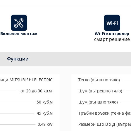
Включен монтаж
Wi-Fi контролер
смарт решение
Функции
ици MITSUBISHI ELECTRIC
Тегло (външно тяло)
от 20 до 30 кв.м.
Шум (вътрешно тяло)
50 куб.м
Шум (външно тяло)
45 куб.м
Тръбни връзки (течна фаз
0.49 kW
Размери Ш х В х Д (вътре