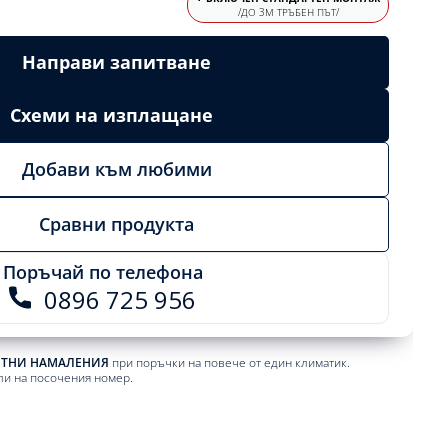
/ДО 3М ТРЪБЕН ПЪТ/
Направи запитване
Схеми на изплащане
Добави към любими
Сравни продукта
Поръчай по телефона
0896 725 956
ЕТНИ НАМАЛЕНИЯ
при поръчки на повече от един климатик.
ли на посочения номер.