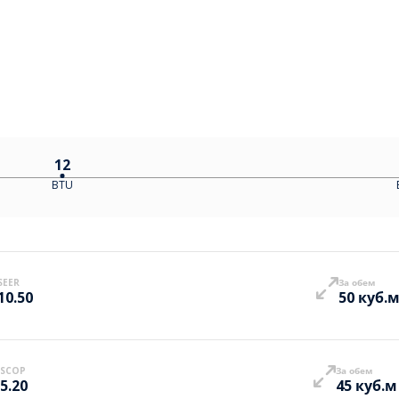
12
BTU
SEER
За обем
10.50
50 куб.
SCOP
За обем
5.20
45 куб.м