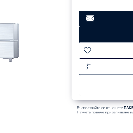
Възползвайте се от нашите
ПАК
Научете повече при запитване и