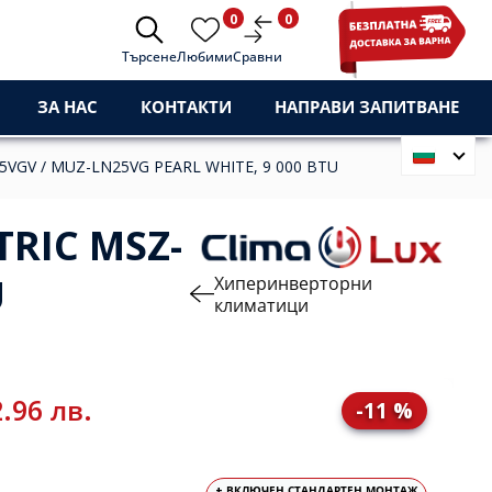
0
0
Търсене
Любими
Сравни
ЗА НАС
КОНТАКТИ
НАПРАВИ ЗАПИТВАНЕ
5VGV / MUZ-LN25VG PEARL WHITE, 9 000 BTU
RIC MSZ-
U
Хиперинверторни
климатици
.96 лв.
-11 %
+ ВКЛЮЧЕН СТАНДАРТЕН МОНТАЖ