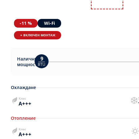
-11 %
Wi-Fi
+ ВКЛЮЧЕН МОНТАЖ
9
Налични
мощности:
BTU
Охлаждане
Клас
A+++
Отопление
Клас
A+++