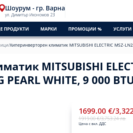
Шоурум - гр. Варна
ул. Димитър Икономов 23
Е ПРОДУКТИ
МАРКИ
ПРОМОЦИИ %
УСЛУГИ
тици
/
Хиперинверторен климатик MITSUBISHI ELECTRIC MSZ-LN2
матик MITSUBISHI ELECT
 PEARL WHITE, 9 000 BT
1699.00 €
/
3,322
1919.00 €
/
3,753.24 лв.
Цена с вкл. ДДС