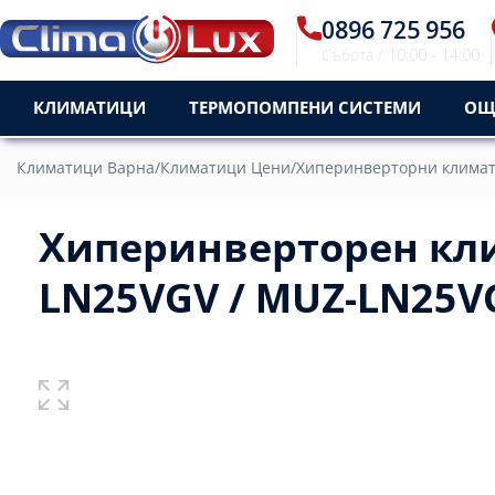
0896 725 956
Събота / 10:00 - 14:00
КЛИМАТИЦИ
ТЕРМОПОМПЕНИ СИСТЕМИ
ОЩ
Климатици Варна
/
Климатици Цени
/
Хиперинверторни клима
Хиперинверторен кли
LN25VGV / MUZ-LN25VG