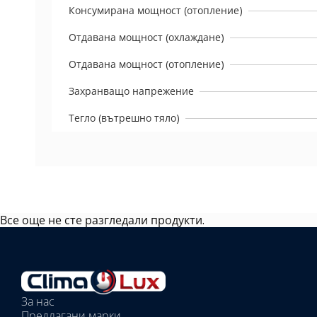
Консумирана мощност (отопление)
Отдавана мощност (охлаждане)
Отдавана мощност (отопление)
Захранващо напрежение
Тегло (вътрешно тяло)
Все още не сте разгледали продукти.
Избрано
външно
тяло:
Избрани
вътрешни
За нас
тела:
Предлагани марки