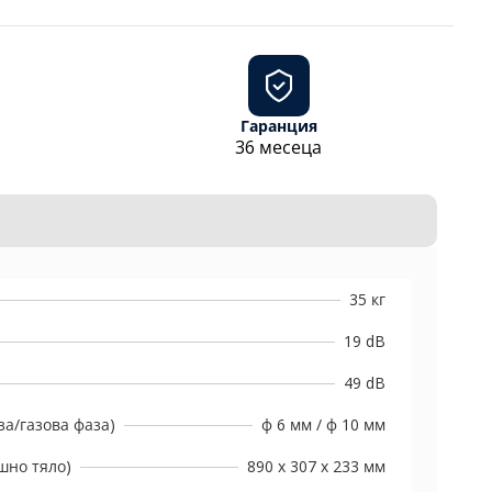
Гаранция
36 месеца
35 кг
19 dB
49 dB
а/газова фаза)
ф 6 мм / ф 10 мм
шно тяло)
890 x 307 x 233 мм