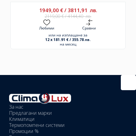
1949,00
€
/
3811,91
лв.
2119,00
€
/
4144,40
лв.
Любими
Сравни
или на изплащане за
12 x 181.91 € / 355.78 лв.
на месец
Избрано
външно
тяло:
Избрани
вътрешни
За нас
тела:
Предлагани марки
Избрано
Климатици
тяло:
Термопомпени системи
Промоции %