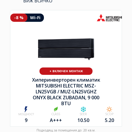
ВИЖ ВСИЧКО
-8 %
Wi-Fi
+ ВКЛЮЧЕН МОНТАЖ
Хиперинверторен климатик
MITSUBISHI ELECTRIC MSZ-
LN25VGB /
MUZ-LN25VGHZ
ONYX BLACK ZUBADAN, 9 000
BTU
МОЩНОСТ
CLASS
SEER
SCOP
9
A+++
10.50
5.20
Подходящ за помещения до: 20 кв.м.