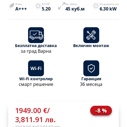
Клас
SCOP
За обем
Отдаване на
A+++
5.20
45 куб.м
6.30 kW
Безплатна доставка
Включен монтаж
за град Варна
Wi-Fi контролер
Гаранция
смарт решение
36 месеца
1949.00 €
/
-8 %
3,811.91 лв.
2119.00 €
/
4,144.40 лв.