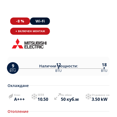
-8 %
Wi-Fi
+ ВКЛЮЧЕН МОНТАЖ
12
18
9
Налични
мощности:
BTU
BTU
BTU
Охлаждане
Клас
SEER
За обем
Отдаване на
A+++
10.50
50 куб.м
3.50 kW
Отопление