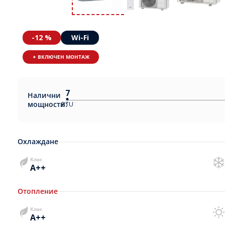
-12 %
Wi-Fi
+ ВКЛЮЧЕН МОНТАЖ
7
Налични
мощности:
BTU
Охлаждане
Клас
A++
Отопление
Клас
A++