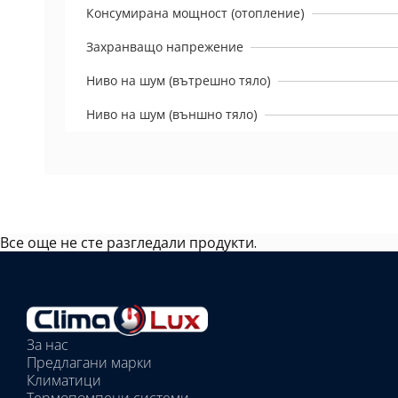
Консумирана мощност (отопление)
Захранващо напрежение
Ниво на шум (вътрешно тяло)
Ниво на шум (външно тяло)
Все още не сте разгледали продукти.
Избрано
външно
тяло:
Избрани
вътрешни
За нас
тела:
Предлагани марки
Избрано
Климатици
тяло: