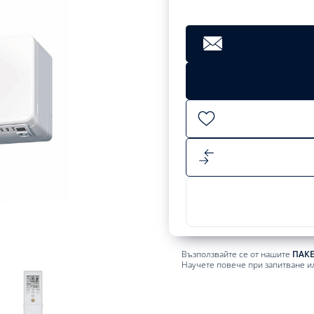
Възползвайте се от нашите
ПАК
Научете повече при запитване и