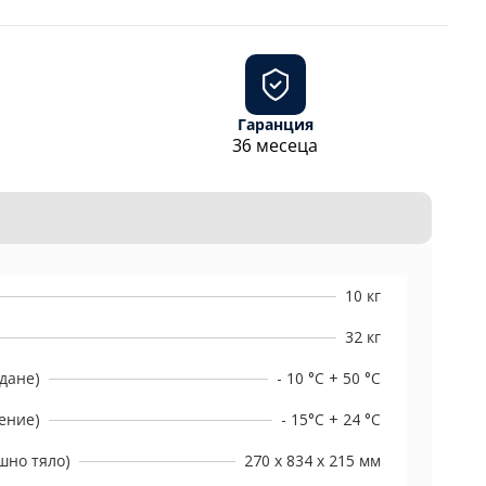
Гаранция
36 месеца
10 кг
32 кг
дане)
- 10 °C + 50 °C
ение)
- 15°C + 24 °C
шно тяло)
270 х 834 х 215 мм