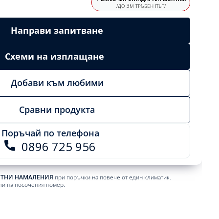
/ДО 3М ТРЪБЕН ПЪТ/
Направи запитване
Схеми на изплащане
Добави към любими
Сравни продукта
Поръчай по телефона
0896 725 956
ЕТНИ НАМАЛЕНИЯ
при поръчки на повече от един климатик.
ли на посочения номер.