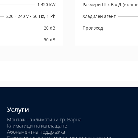
1.450 kW
Размери Ш х В х Д (външн
220 - 240 V~ 50 Hz, 1 Ph
Хладилен агент
20 dB
Произход
50 dB
Услуги
Монтаж на климатици гр. Варна
Климатици на изплащане
Абонаментна поддръжка