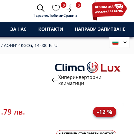
0
0
Търсене
Любими
Сравни
ЗА НАС
КОНТАКТИ
НАПРАВИ ЗАПИТВАНЕ
 / AOHH14KGCG, 14 000 BTU
U
Хиперинверторни
климатици
.79 лв.
-12 %
+ ВКЛЮЧЕН СТАНДАРТЕН МОНТАЖ