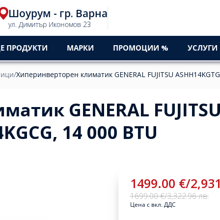
Шоурум - гр. Варна
ул. Димитър Икономов 23
Е ПРОДУКТИ
МАРКИ
ПРОМОЦИИ %
УСЛУГИ
тици
/
Хиперинверторен климатик GENERAL FUJITSU ASHH14KGTG
матик GENERAL FUJITS
KGCG, 14 000 BTU
1499.00 €
/
2,931
1699.00 €
/
3,322.96 лв.
Цена с вкл. ДДС