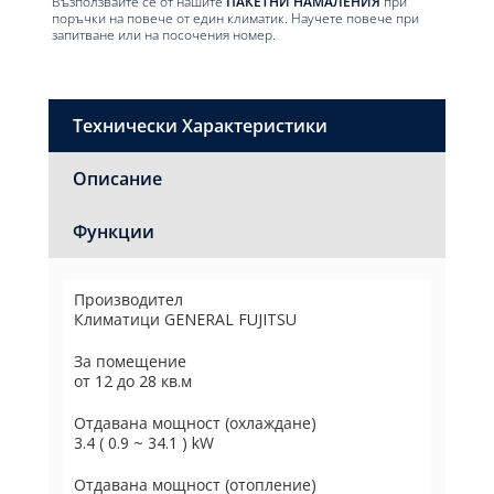
Възползвайте се от нашите
ПАКЕТНИ НАМАЛЕНИЯ
при
поръчки на повече от един климатик. Научете повече при
запитване или на посочения номер.
Технически Характеристики
Описание
Функции
Производител
Климатици GENERAL FUJITSU
За помещение
от 12 до 28 кв.м
Отдавана мощност (охлаждане)
3.4 ( 0.9 ~ 34.1 ) kW
Отдавана мощност (отопление)