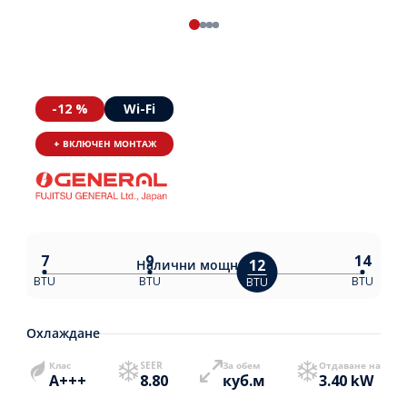
-12 %
Wi-Fi
+ ВКЛЮЧЕН МОНТАЖ
7
9
14
12
Налични
мощности:
BTU
BTU
BTU
BTU
Охлаждане
Клас
SEER
За обем
Отдаване на
A+++
8.80
куб.м
3.40 kW