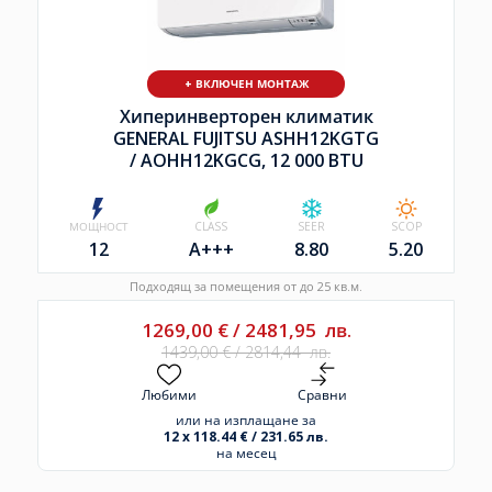
+ ВКЛЮЧЕН МОНТАЖ
Хиперинверторен климатик
GENERAL FUJITSU ASHH12KGTG
/
AOHH12KGCG, 12 000 BTU
МОЩНОСТ
CLASS
SEER
SCOP
12
A+++
8.80
5.20
Подходящ за помещения от до 25 кв.м.
1269,00
€
/
2481,95
лв.
1439,00
€
/
2814,44
лв.
Любими
Сравни
или на изплащане за
12 x 118.44 € / 231.65 лв.
на месец