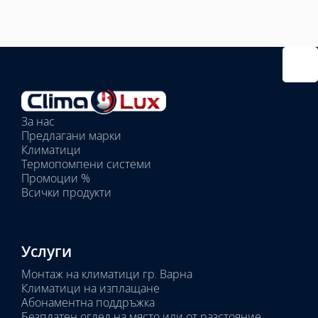
Избрано
външно
тяло:
Избрани
вътрешни
За нас
тела:
Предлагани марки
Избрано
Климатици
тяло:
Термопомпени системи
Промоции %
Всички продукти
Услуги
Монтаж на климатици гр. Варна
Климатици на изплащане
Абонаментна поддръжка
Безплатен оглед на място или от разстояние