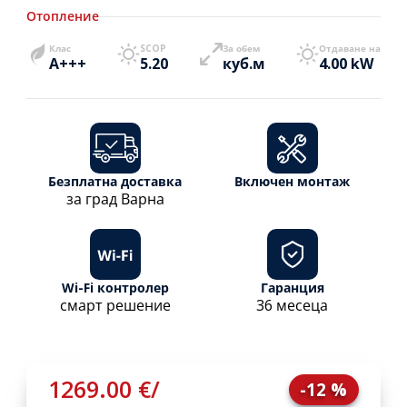
Отопление
Клас
SCOP
За обем
Отдаване на
A+++
5.20
куб.м
4.00 kW
Безплатна доставка
Включен монтаж
за град Варна
Wi-Fi контролер
Гаранция
смарт решение
36 месеца
1269.00 €
/
-12 %