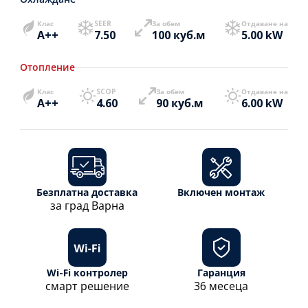
Клас
SEER
За обем
Отдаване на
A++
7.50
100 куб.м
5.00 kW
Отопление
Клас
SCOP
За обем
Отдаване на
A++
4.60
90 куб.м
6.00 kW
Безплатна доставка
Включен монтаж
за град Варна
Wi-Fi контролер
Гаранция
смарт решение
36 месеца