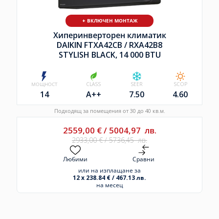
+ ВКЛЮЧЕН МОНТАЖ
Хиперинверторен климатик
DAIKIN FTXA42CB /
RXA42B8
STYLISH BLACK, 14 000 BTU
МОЩНОСТ
CLASS
SEER
SCOP
14
A++
7.50
4.60
Подходящ за помещения от 30 до 40 кв.м.
2559,00
€
/
5004,97
лв.
2933,00
€
/
5736,45
лв.
Любими
Сравни
или на изплащане за
12 x 238.84 € / 467.13 лв.
на месец