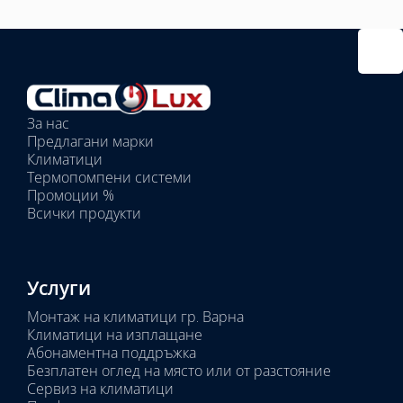
Избрано
външно
тяло:
Избрани
вътрешни
За нас
тела:
Предлагани марки
Избрано
Климатици
тяло:
Термопомпени системи
Промоции %
Всички продукти
Услуги
Монтаж на климатици гр. Варна
Климатици на изплащане
Абонаментна поддръжка
Безплатен оглед на място или от разстояние
Сервиз на климатици