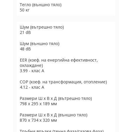
Тегло (външно тяло)
50 кг
Шум (вътрешно тяло)
21 dB
Шум (външно тяло)
48 dB
EER (коеф. на енергийна ефективност,
охлаждане)
3.99 - клас А
COP (коеф. на трансформация, отопление)
4.12 - клас А
Размери Ш х В х Д (вътрешно тяло)
798 x 295 x 189 мм
Размери Ш х В х Д (външно тяло)
870 x 734 x 320 мм
Тръбни връзки (течна фаза/газова фаза)