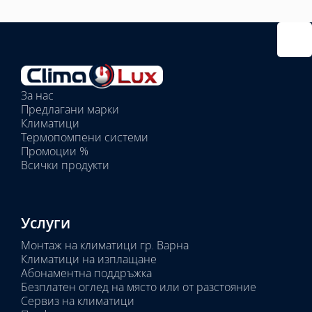
Избрано
външно
тяло:
Избрани
вътрешни
За нас
тела:
Предлагани марки
Избрано
Климатици
тяло:
Термопомпени системи
Промоции %
Всички продукти
Услуги
Монтаж на климатици гр. Варна
Климатици на изплащане
Абонаментна поддръжка
Безплатен оглед на място или от разстояние
Сервиз на климатици