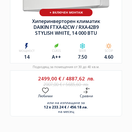
+ ВКЛЮЧЕН МОНТАЖ
Хиперинверторен климатик
DAIKIN FTXA42CW /
RXA42B9
STYLISH WHITE, 14 000 BTU
МОЩНОСТ
CLASS
SEER
SCOP
14
A++
7.50
4.60
Подходящ за помещения от 30 до 40 кв.м.
2499,00
€
/
4887,62
лв.
2907,00
€
/
5685,60
лв.
Любими
Сравни
или на изплащане за
12 x 233.24 € / 456.18 лв.
на месец