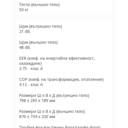
Тегло (външно тяло)
50 кг
Шум (вътрешно тяло)
21 dB
Шум (външно тяло)
48 dB
EER (коеф. на енергийна ефективност,
охлаждане)
3.75 - клас А
COP (коеф. на трансформация, отопление)
4.12 - клас А
Размери Ш х В х Д (вътрешно тяло)
798 x 295 x 189 мм
Размери Ш х В х Д (външно тяло)
870 x 734 x 320 мм
Тръбни връзки (течна фаза/газова фаза)