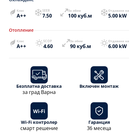
Клас
SEER
За обем
Отдаване на
A++
7.50
100 куб.м
5.00 kW
Отопление
Клас
SCOP
За обем
Отдаване на
A++
4.60
90 куб.м
6.00 kW
Безплатна доставка
Включен монтаж
за град Варна
Wi-Fi контролер
Гаранция
смарт решение
36 месеца