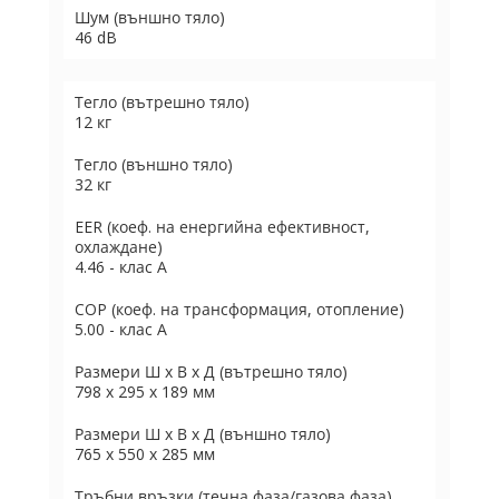
Шум (външно тяло)
46 dB
Тегло (вътрешно тяло)
12 кг
Тегло (външно тяло)
32 кг
EER (коеф. на енергийна ефективност,
охлаждане)
4.46 - клас А
COP (коеф. на трансформация, отопление)
5.00 - клас А
Размери Ш х В х Д (вътрешно тяло)
798 x 295 x 189 мм
Размери Ш х В х Д (външно тяло)
765 x 550 x 285 мм
Тръбни връзки (течна фаза/газова фаза)