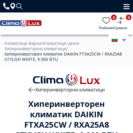
0
0
Любими
Сравни
Климатици Варна
/
Климатици Цени
/
Хиперинверторни климатици
/
Хиперинверторен климатик DAIKIN FTXA25CW / RXA25A8
STYLISH WHITE, 9 000 BTU
Хиперинверторни климатици
Хиперинверторен
климатик DAIKIN
FTXA25CW / RXA25A8