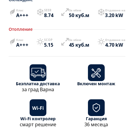
Клас
SEER
За обем
Отдаване на
A+++
8.74
50 куб.м
3.20 kW
Отопление
Клас
SCOP
За обем
Отдаване на
A+++
5.15
45 куб.м
4.70 kW
Безплатна доставка
Включен монтаж
за град Варна
Wi-Fi контролер
Гаранция
смарт решение
36 месеца