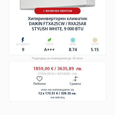
+ ВКЛЮЧЕН МОНТАЖ
Хиперинверторен климатик
DAIKIN FTXA25CW /
RXA25A8
STYLISH WHITE, 9 000 BTU
МОЩНОСТ
CLASS
SEER
SCOP
9
A+++
8.74
5.15
Подходящ за помещения до: 20 кв.м.
1859,00
€
/
3635,89
лв.
2155,00
€
/
4214,81
лв.
Любими
Сравни
или на изплащане за
12 x 173.51 € / 339.35 лв.
на месец