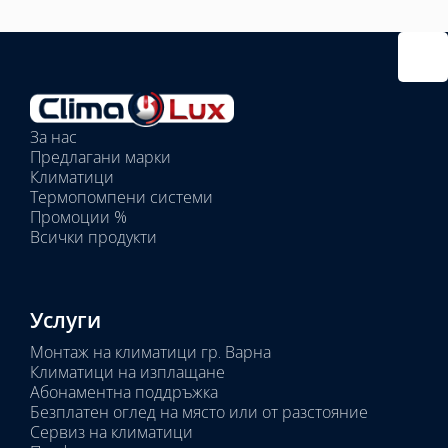
Избрано
външно
тяло:
Избрани
вътрешни
За нас
тела:
Предлагани марки
Избрано
Климатици
тяло:
Термопомпени системи
Промоции %
Всички продукти
Услуги
Монтаж на климатици гр. Варна
Климатици на изплащане
Абонаментна поддръжка
Безплатен оглед на място или от разстояние
Сервиз на климатици