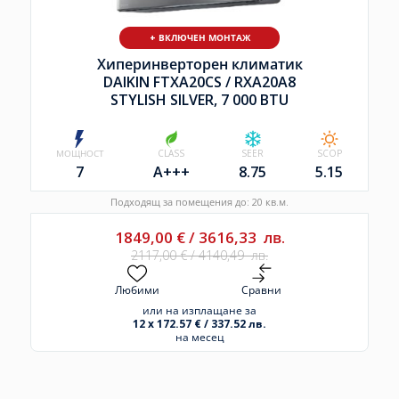
+ ВКЛЮЧЕН МОНТАЖ
Хиперинверторен климатик
DAIKIN FTXA20CS /
RXA20A8
STYLISH SILVER, 7 000 BTU
МОЩНОСТ
CLASS
SEER
SCOP
7
A+++
8.75
5.15
Подходящ за помещения до: 20 кв.м.
1849,00
€
/
3616,33
лв.
2117,00
€
/
4140,49
лв.
Любими
Сравни
или на изплащане за
12 x 172.57 € / 337.52 лв.
на месец