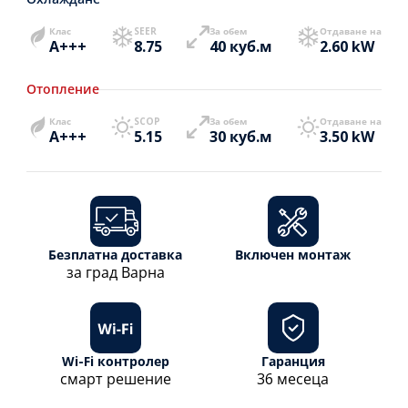
Клас
SEER
За обем
Отдаване на
A+++
8.75
40 куб.м
2.60 kW
Отопление
Клас
SCOP
За обем
Отдаване на
A+++
5.15
30 куб.м
3.50 kW
Безплатна доставка
Включен монтаж
за град Варна
Wi-Fi контролер
Гаранция
смарт решение
36 месеца