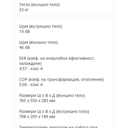
Тегло (външно тяло)
32 кг
Шум (вътрешно тяло)
19 dB
Шум (външно тяло)
46 dB
EER (коеф. на енергийна ефективност,
охлаждане)
4.57 - клас А
COP (коеф. на трансформация, отопление)
5.00 - клас А
Размери Ш х В х Д (външно тяло)
765 x 550 x 285 мм
Размери Ш х В х Д (вътрешно тяло)
798 x 295 x 189 мм
Температурен диапазон на работа при