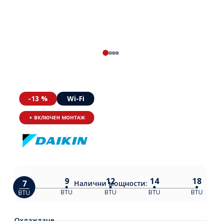
-13 %
Wi-Fi
+ ВКЛЮЧЕН МОНТАЖ
9
12
14
18
7
Налични
мощности:
BTU
BTU
BTU
BTU
BTU
Охлаждане