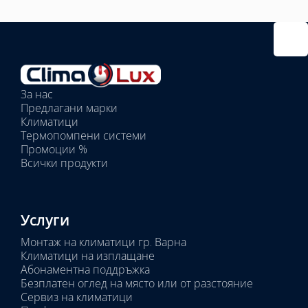
Избрано
външно
тяло:
Избрани
вътрешни
За нас
тела:
Предлагани марки
Избрано
Климатици
тяло:
Термопомпени системи
Промоции %
Всички продукти
Услуги
Монтаж на климатици гр. Варна
Климатици на изплащане
Абонаментна поддръжка
Безплатен оглед на място или от разстояние
Сервиз на климатици