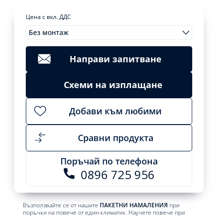
Цена с вкл. ДДС
Без монтаж
Дефлектор
Монтажи
Clear
за
Add
климатик
to
Направи запитване
cart
quantity
Схеми на изплащане
Добави към любими
Сравни продукта
Поръчай по телефона
0896 725 956
Възползвайте се от нашите
ПАКЕТНИ НАМАЛЕНИЯ
при
поръчки на повече от един климатик. Научете повече при