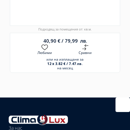
Подходящ за помещения от: кв.м.
40,90
€
/
79,99
лв.
Любими
Сравни
или на изплащане за
12 x 3.82 € / 7.47 лв.
на месец
Избрано
външно
тяло:
Избрани
вътрешни
За нас
тела: